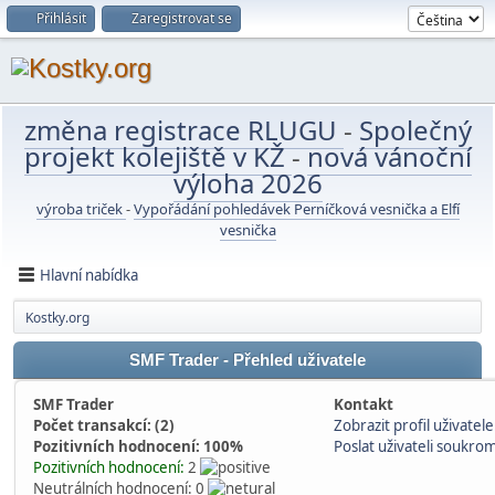
Přihlásit
Zaregistrovat se
změna registrace RLUGU
-
Společný
projekt kolejiště v KŽ
-
nová vánoční
výloha 2026
výroba triček
-
Vypořádání pohledávek Perníčková vesnička a Elfí
vesnička
Hlavní nabídka
Kostky.org
SMF Trader - Přehled uživatele
SMF Trader
Kontakt
Počet transakcí: (2)
Zobrazit profil uživatele
Pozitivních hodnocení: 100%
Poslat uživateli soukro
Pozitivních hodnocení:
2
Neutrálních hodnocení: 0