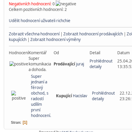
Negativních hodnocení:
0
Celkem pozitivních hodnocení: 2
Udělit hodnocení uživateli richchie
Zobrazit všechna hodnocení
|
Zobrazit hodnocení prodávajících
|
Zo
kupujících
|
Zobrazit hodnocení výměny
Hodnocení
Komentář
Od
Detail
Datum
Super
Prohlédnout
25.04.2
komunikacia
Prodávající
juraj
detaily
13:35:5
a dohoda.
Super
jednaní a
férový
obchod, s
Prohlédnout
22.12.
Kupující
Hacislav
radostí
detaily
23:26:
udílím
první
hodnocení.
1
Stran