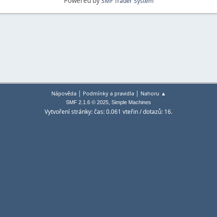
Powered by
SMF Trader System
|
|
Nápověda
Podmínky a pravidla
Nahoru ▲
,
SMF 2.1.6 © 2025
Simple Machines
Vytvoření stránky: čas: 0.061 vteřin / dotazů: 16.