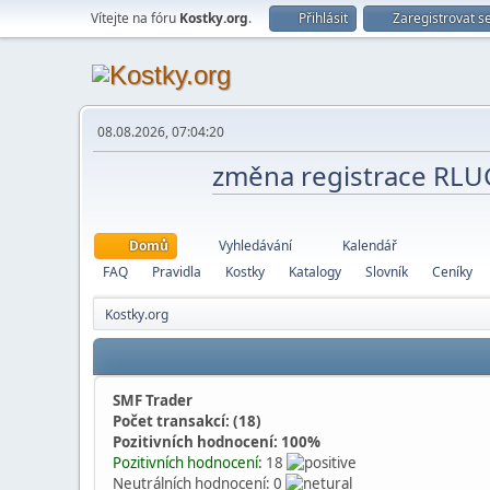
Vítejte na fóru
Kostky.org
.
Přihlásit
Zaregistrovat s
08.08.2026, 07:04:20
změna registrace RL
Domů
Vyhledávání
Kalendář
FAQ
Pravidla
Kostky
Katalogy
Slovník
Ceníky
Kostky.org
SMF Trader
Počet transakcí: (18)
Pozitivních hodnocení: 100%
Pozitivních hodnocení:
18
Neutrálních hodnocení: 0