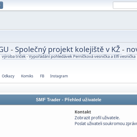
e
UGU
-
Společný projekt kolejiště v KŽ
-
no
výroba triček
-
Vypořádání pohledávek Perníčková vesnička a Elfí vesnička
Odkazy
Komiks
FB
Instagram
SMF Trader - Přehled uživatele
Kontakt
Zobrazit profil uživatele.
Poslat uživateli soukromou zpráv