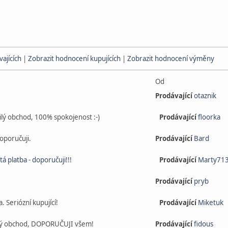
ajících
|
Zobrazit hodnocení kupujících
|
Zobrazit hodnocení výměny
Od
Prodávající
otaznik
ilý obchod, 100% spokojenost :-)
Prodávající
floorka
doporučuji.
Prodávající
Bard
 platba - doporučuji!!!
Prodávající
Marty71
Prodávající
pryb
 Seriózní kupující!
Prodávající
Miketuk
ový obchod, DOPORUČUJI všem!
Prodávající
fidous