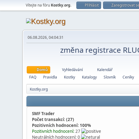
Vítejte na fóru
Kostky.org
.
Přihlásit
Zaregistrovat s
06.08.2026, 04:04:31
změna registrace RL
Domů
Vyhledávání
Kalendář
FAQ
Pravidla
Kostky
Katalogy
Slovník
Ceníky
Kostky.org
SMF Trader
Počet transakcí: (27)
Pozitivních hodnocení: 100%
Pozitivních hodnocení:
27
Neutrálních hodnocení: 0