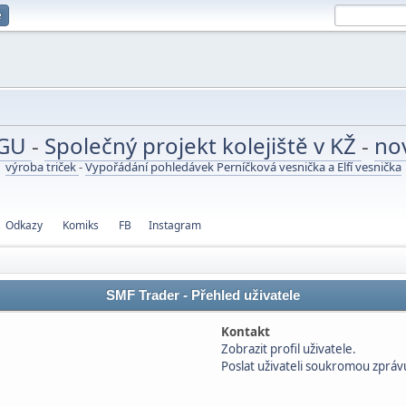
e
UGU
-
Společný projekt kolejiště v KŽ
-
no
výroba triček
-
Vypořádání pohledávek Perníčková vesnička a Elfí vesnička
Odkazy
Komiks
FB
Instagram
SMF Trader - Přehled uživatele
Kontakt
Zobrazit profil uživatele.
Poslat uživateli soukromou zpráv