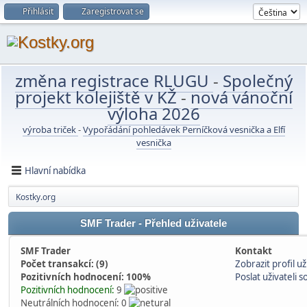
Přihlásit
Zaregistrovat se
změna registrace RLUGU
-
Společný
projekt kolejiště v KŽ
-
nová vánoční
výloha 2026
výroba triček
-
Vypořádání pohledávek Perníčková vesnička a Elfí
vesnička
Hlavní nabídka
Kostky.org
SMF Trader - Přehled uživatele
SMF Trader
Kontakt
Počet transakcí: (9)
Zobrazit profil už
Pozitivních hodnocení: 100%
Poslat uživateli
Pozitivních hodnocení:
9
Neutrálních hodnocení: 0