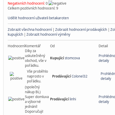
Negativních hodnocení:
0
Celkem pozitivních hodnocení: 9
Udělit hodnocení uživateli betakaroten
Zobrazit všechna hodnocení
|
Zobrazit hodnocení prodávajících
|
Zo
kupujících
|
Zobrazit hodnocení výměny
Hodnocení
Komentář
Od
Detail
Díky za
uskutečněný
Prohlédno
Kupující
stomcova
obchod, vše v
detaily
pořádku.
Vše proběhlo
Prohléd
naprosto v
Prodávající
Colonel32
detaily
pořádku.
(společný
nákup BL)
Super domluva
Prohlédno
Prodávající
linhi
a výborné
detaily
jednání!
Doporučuji!