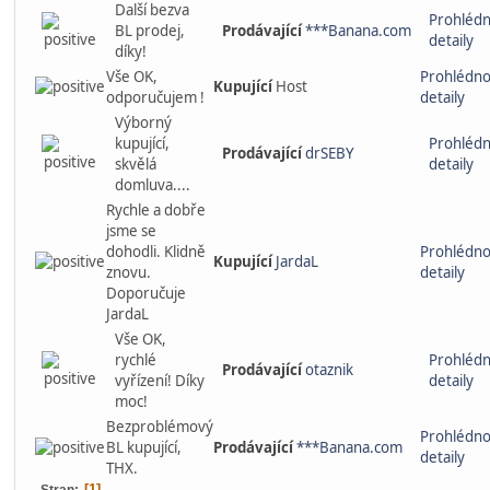
Další bezva
Prohléd
BL prodej,
Prodávající
***Banana.com
detaily
díky!
Vše OK,
Prohlédno
Kupující
Host
odporučujem !
detaily
Výborný
kupující,
Prohléd
Prodávající
drSEBY
skvělá
detaily
domluva....
Rychle a dobře
jsme se
dohodli. Klidně
Prohlédno
Kupující
JardaL
znovu.
detaily
Doporučuje
JardaL
Vše OK,
rychlé
Prohléd
Prodávající
otaznik
vyřízení! Díky
detaily
moc!
Bezproblémový
Prohlédno
BL kupující,
Prodávající
***Banana.com
detaily
THX.
1