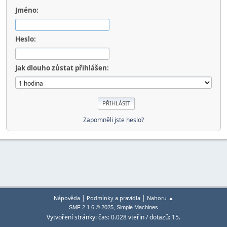
Jméno:
Heslo:
Jak dlouho zůstat přihlášen:
Zapomněli jste heslo?
|
|
Nápověda
Podmínky a pravidla
Nahoru ▲
,
SMF 2.1.6 © 2025
Simple Machines
Vytvoření stránky: čas: 0.028 vteřin / dotazů: 15.