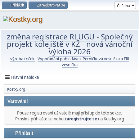
Přihlásit
Zaregistrovat se
změna registrace RLUGU
-
Společný
projekt kolejiště v KŽ
-
nová vánoční
výloha 2026
výroba triček
-
Vypořádání pohledávek Perníčková vesnička a Elfí
vesnička
Hlavní nabídka
Kostky.org
Varování!
Pouze registrovaní uživatelé mají přístup do této sekce.
Prosím, přihlašte se nebo
zaregistrujte se
na Kostky.org
Přihlásit