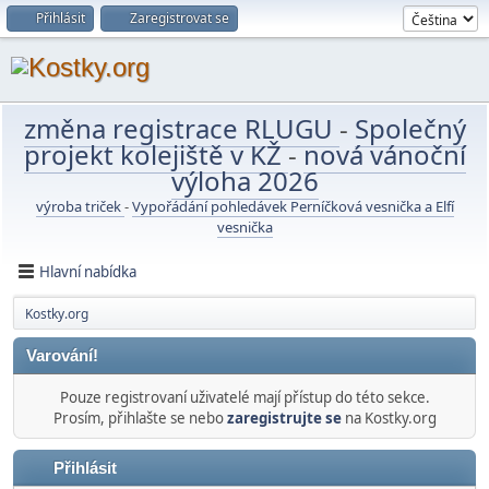
Přihlásit
Zaregistrovat se
změna registrace RLUGU
-
Společný
projekt kolejiště v KŽ
-
nová vánoční
výloha 2026
výroba triček
-
Vypořádání pohledávek Perníčková vesnička a Elfí
vesnička
Hlavní nabídka
Kostky.org
Varování!
Pouze registrovaní uživatelé mají přístup do této sekce.
Prosím, přihlašte se nebo
zaregistrujte se
na Kostky.org
Přihlásit