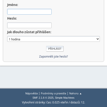
Jméno:
Heslo:
Jak dlouho zůstat přihlášen:
Zapomněli jste heslo?
|
|
Nápověda
Podmínky a pravidla
Nahoru ▲
,
SMF 2.1.6 © 2025
Simple Machines
Vytvoření stránky: čas: 0.025 vteřin / dotazů: 12.