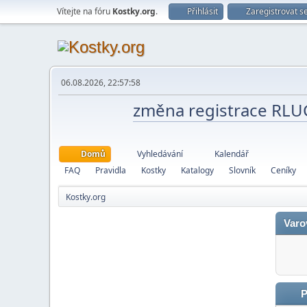
Vítejte na fóru
Kostky.org
.
Přihlásit
Zaregistrovat s
06.08.2026, 22:57:58
změna registrace RL
Domů
Vyhledávání
Kalendář
FAQ
Pravidla
Kostky
Katalogy
Slovník
Ceníky
Kostky.org
Varo
P