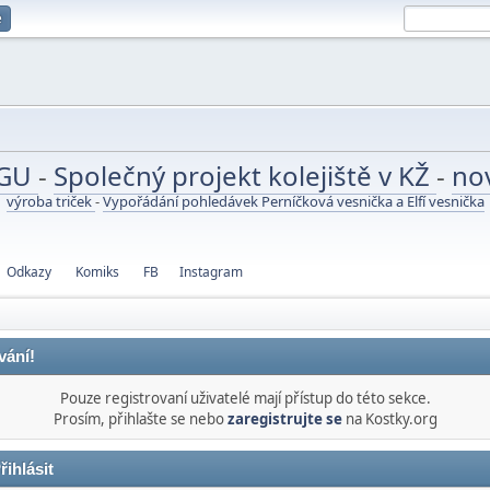
e
UGU
-
Společný projekt kolejiště v KŽ
-
no
výroba triček
-
Vypořádání pohledávek Perníčková vesnička a Elfí vesnička
Odkazy
Komiks
FB
Instagram
vání!
Pouze registrovaní uživatelé mají přístup do této sekce.
Prosím, přihlašte se nebo
zaregistrujte se
na Kostky.org
řihlásit