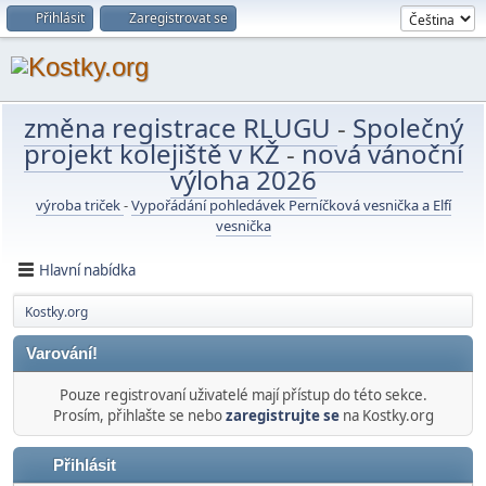
Přihlásit
Zaregistrovat se
změna registrace RLUGU
-
Společný
projekt kolejiště v KŽ
-
nová vánoční
výloha 2026
výroba triček
-
Vypořádání pohledávek Perníčková vesnička a Elfí
vesnička
Hlavní nabídka
Kostky.org
Varování!
Pouze registrovaní uživatelé mají přístup do této sekce.
Prosím, přihlašte se nebo
zaregistrujte se
na Kostky.org
Přihlásit