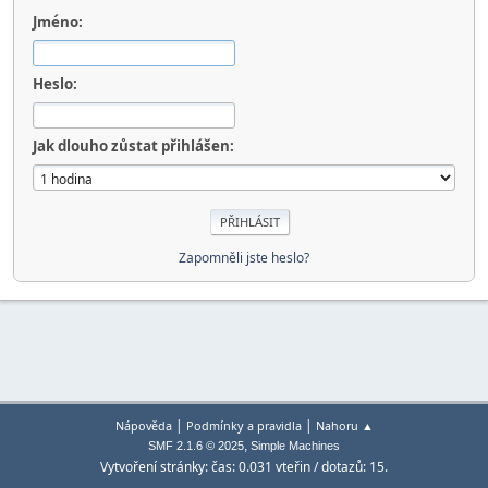
Jméno:
Heslo:
Jak dlouho zůstat přihlášen:
Zapomněli jste heslo?
|
|
Nápověda
Podmínky a pravidla
Nahoru ▲
,
SMF 2.1.6 © 2025
Simple Machines
Vytvoření stránky: čas: 0.031 vteřin / dotazů: 15.