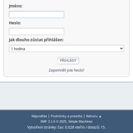
Jméno:
Heslo:
Jak dlouho zůstat přihlášen:
Zapomněli jste heslo?
|
|
Nápověda
Podmínky a pravidla
Nahoru ▲
,
SMF 2.1.6 © 2025
Simple Machines
Vytvoření stránky: čas: 0.028 vteřin / dotazů: 15.