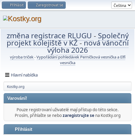
Přihlásit
Zaregistrovat se
změna registrace RLUGU
-
Společný
projekt kolejiště v KŽ
-
nová vánoční
výloha 2026
výroba triček
-
Vypořádání pohledávek Perníčková vesnička a Elfí
vesnička
Hlavní nabídka
Kostky.org
Varování!
Pouze registrovaní uživatelé mají přístup do této sekce.
Prosím, přihlašte se nebo
zaregistrujte se
na Kostky.org
Přihlásit