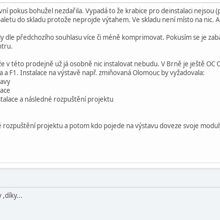
vní pokus bohužel nezdařila. Vypadá to že krabice pro deinstalaci nejsou (
etu do skladu protože neprojde výtahem. Ve skladu není místo na nic. A 
y dle předchozího souhlasu více či méně komprimovat. Pokusím se je zaba
tru.
e v této prodejně už já osobně nic instalovat nebudu. V Brně je ještě O
a F1. Instalace na výstavě např. zmiňovaná Olomouc by vyžadovala:
ravy
lace
talace a následné rozpuštění projektu
vně rozpuštění projektu a potom kdo pojede na výstavu doveze svoje modul
,díky...