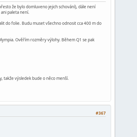
přesto že bylo domluveno jejich schování), dále není
ani paleta není.
lit do folie. Budu muset všechno odnosit cca 400 m do
C Olympia. Ověřím rozměry výlohy. Během Q1 se pak
y, takže výsledek bude o něco menší.
#367