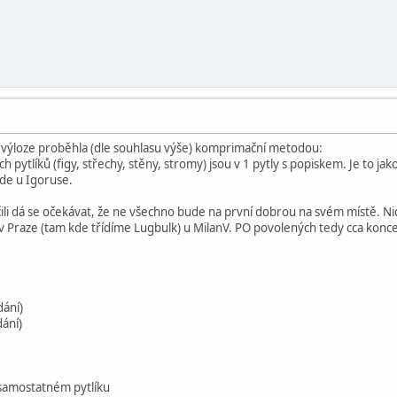
e výloze proběhla (dle souhlasu výše) komprimační metodou:
h pytlíků (figy, střechy, stěny, stromy) jsou v 1 pytly s popiskem. Je to jako
de u Igoruse.
 čili dá se očekávat, že ne všechno bude na první dobrou na svém místě. 
 v Praze (tam kde třídíme Lugbulk) u MilanV. PO povolených tedy cca kon
ání)
ání)
 samostatném pytlíku