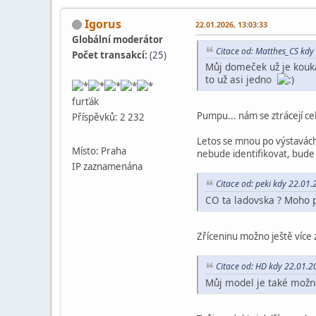
Igorus
22.01.2026, 13:03:33
Globální moderátor
Citace od: Matthes_CS kdy
Počet transakcí:
(
25
)
Můj domeček už je kouká
to už asi jedno
furťák
Pumpu... nám se ztrácejí c
Příspěvků: 2 232
Letos se mnou po výstavách 
Místo: Praha
nebude identifikovat, bude
IP zaznamenána
Citace od: peki kdy 22.01
CO ta ladovska ? Moho 
Zříceninu možno ještě více zř
Citace od: HD kdy 22.01.2
Můj model je také možno