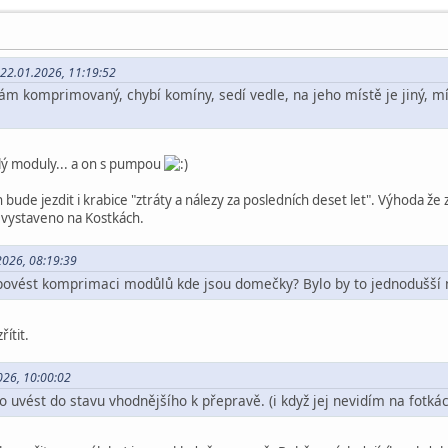
 22.01.2026, 11:19:52
m komprimovaný, chybí komíny, sedí vedle, na jeho místě je jiný, mí
elý moduly... a on s pumpou
bude jezdit i krabice "ztráty a nálezy za posledních deset let". Výhoda že 
 vystaveno na Kostkách.
.2026, 08:19:39
povést komprimaci modůlů kde jsou domečky? Bylo by to jednodušší 
ítit.
026, 10:00:02
 uvést do stavu vhodnějšího k přepravě. (i když jej nevidím na fotkác