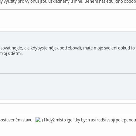
ebyly využity pro výlohu) jsou uskladněny u mně. Behěm následujícího obd
ovat nejde, ale kdybyste nějak potřebovali, máte moje svolení dokud to
stroj s dětmi.
postaveném stavu .
I když místo igelitky bych asi radši svoji polepenou