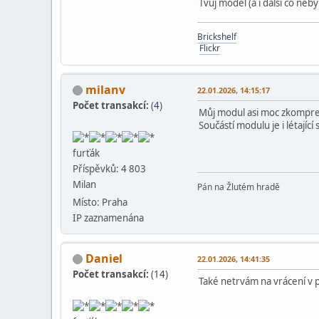
Tvůj model (a i další co n
Brickshelf
Flickr
milanv
22.01.2026, 14:15:17
Počet transakcí:
(
4
)
Můj modul asi moc zkompres
Součástí modulu je i létající 
furťák
Příspěvků: 4 803
Milan
Pán na Žlutém hradě
Místo: Praha
IP zaznamenána
Daniel
22.01.2026, 14:41:35
Počet transakcí:
(
14
)
Také netrvám na vrácení v 