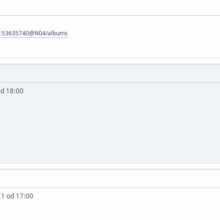
os/153635740@N04/albums
od 18:00
.1 od 17:00