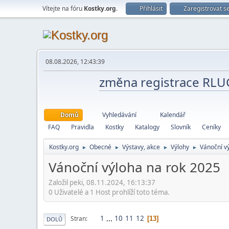
Vítejte na fóru
Kostky.org
.
Přihlásit
Zaregistrovat s
08.08.2026, 12:43:39
změna registrace RL
Domů
Vyhledávání
Kalendář
FAQ
Pravidla
Kostky
Katalogy
Slovník
Ceníky
Kostky.org
Obecné
Výstavy, akce
Výlohy
Vánoční v
►
►
►
►
Vánoční výloha na rok 2025
Založil peki, 08.11.2024, 16:13:37
0 Uživatelé a 1 Host prohlíží toto téma.
1
...
10
11
12
Stran
13
DOLŮ