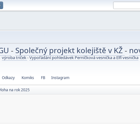
e
UGU
-
Společný projekt kolejiště v KŽ
-
no
výroba triček
-
Vypořádání pohledávek Perníčková vesnička a Elfí vesnička
Odkazy
Komiks
FB
Instagram
ýloha na rok 2025