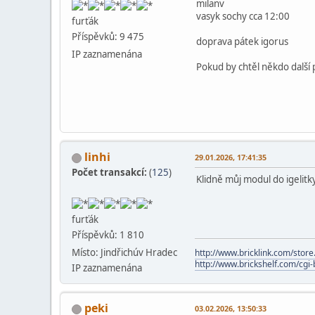
milanv
vasyk sochy cca 12:00
furťák
Příspěvků: 9 475
doprava pátek igorus
IP zaznamenána
Pokud by chtěl někdo další 
linhi
29.01.2026, 17:41:35
Počet transakcí:
(
125
)
Klidně můj modul do igelitky 
furťák
Příspěvků: 1 810
Místo: Jindřichúv Hradec
http://www.bricklink.com/store
http://www.brickshelf.com/cgi-b
IP zaznamenána
peki
03.02.2026, 13:50:33