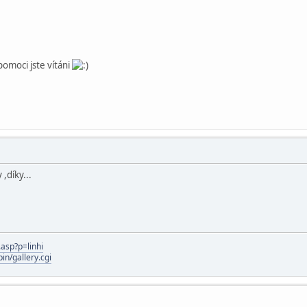
pomoci jste vítáni
,díky...
.asp?p=linhi
in/gallery.cgi