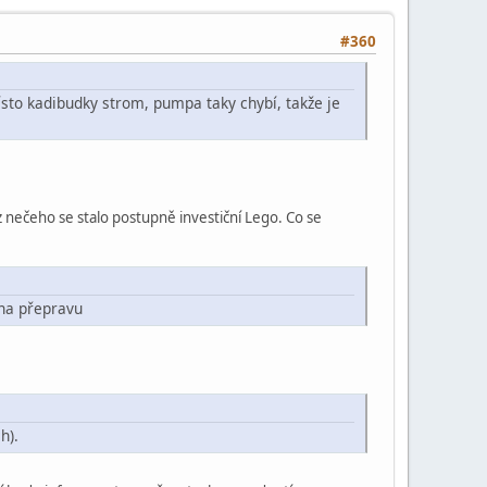
#360
sto kadibudky strom, pumpa taky chybí, takže je
z nečeho se stalo postupně investiční Lego. Co se
na přepravu
h).