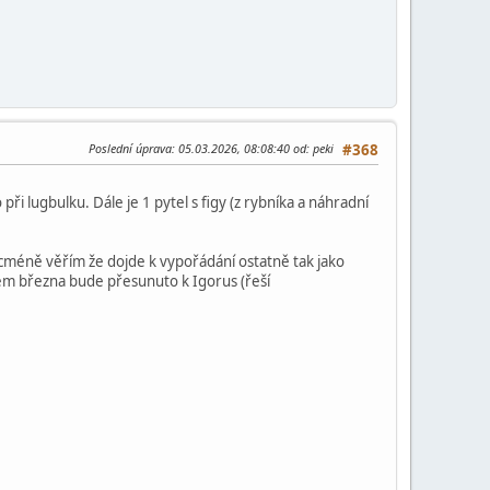
Poslední úprava
: 05.03.2026, 08:08:40 od: peki
#368
 při lugbulku. Dále je 1 pytel s figy (z rybníka a náhradní
Nicméně věřím že dojde k vypořádání ostatně tak jako
cem března bude přesunuto k Igorus (řeší