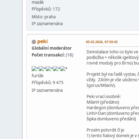
mazák
Příspěvků: 172
Místo: praha
IP zaznamenána
peki
05.03.2026, 07:59:45
Globální moderátor
Deinstalace toho co bylo v
Počet transakcí:
(
18
)
podložka + několik igelitovýc
rovné moduly pro Brno) bu
Projekt byl na řadě vystav,
furťák
vždy. ZAtím je vše uloženo
Příspěvků: 9 475
Igorus/MilanV).
IP zaznamenána
Peki vrací osobně:
MilanV (předáno)
Hardegon (domluveno před
Linhi+Dan (domluveno před
šipka domluveno předání)
Prosím potvrdit čí je
1) tento fialový domek je v