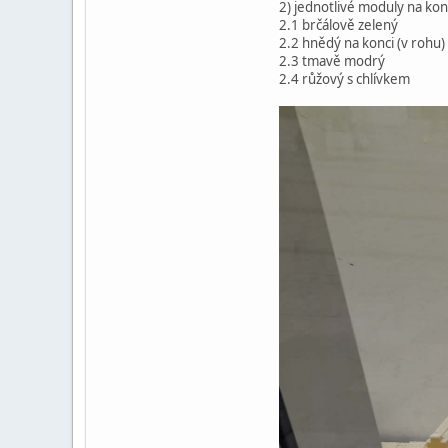
2) jednotlivé moduly na kon
2.1 brčálově zelený
2.2 hnědý na konci (v rohu)
2.3 tmavě modrý
2.4 růžový s chlívkem