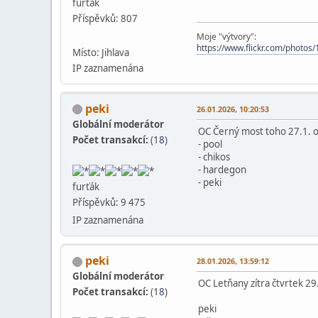
furťák
Příspěvků: 807
Moje "výtvory":
https://www.flickr.com/phot
Místo: Jihlava
IP zaznamenána
peki
26.01.2026, 10:20:53
Globální moderátor
OC Černý most toho 27.1. 
Počet transakcí:
(
18
)
- pool
- chikos
- hardegon
- peki
furťák
Příspěvků: 9 475
IP zaznamenána
peki
28.01.2026, 13:59:12
Globální moderátor
OC Letňany zítra čtvrtek 29
Počet transakcí:
(
18
)
peki