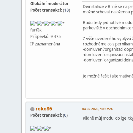
Globální moderátor
Deinstalace v Brně se na pr
Počet transakcí:
(
18
)
možné schovat naloženou pal
Budu tedy jednotlivé modul
parkoviště v obchodním cen
furťák
Příspěvků: 9 475
Z výše uvedeného vyplývá ž
IP zaznamenána
rozhodněme co s perníkama 
-domluvení/organizaci dop
-domluvení organizaci insta
-domluvení organizaci deins
Je možné řešit i alternati
roko86
04.02.2026, 10:37:24
Počet transakcí:
(
0
)
Klidně můj modul do igelitky 