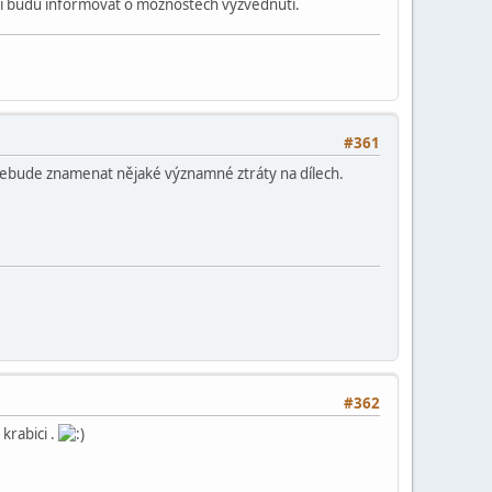
obí budu informovat o možnostech vyzvednutí.
#361
 ebude znamenat nějaké významné ztráty na dílech.
#362
 krabici .