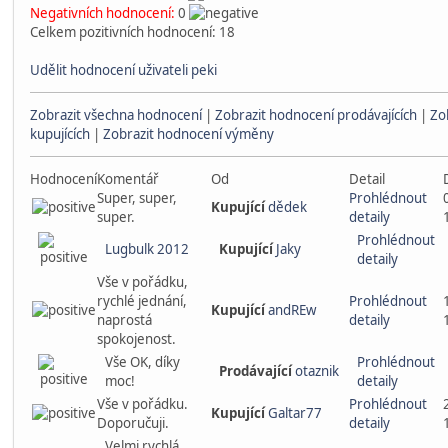
Negativních hodnocení:
0
Celkem pozitivních hodnocení: 18
Udělit hodnocení uživateli peki
Zobrazit všechna hodnocení
|
Zobrazit hodnocení prodávajících
|
Zo
kupujících
|
Zobrazit hodnocení výměny
Hodnocení
Komentář
Od
Detail
Super, super,
Prohlédnout
Kupující
dědek
super.
detaily
Prohlédnout
Lugbulk 2012
Kupující
Jaky
detaily
Vše v pořádku,
rychlé jednání,
Prohlédnout
Kupující
andREw
naprostá
detaily
spokojenost.
Vše OK, díky
Prohlédnout
Prodávající
otaznik
moc!
detaily
Vše v pořádku.
Prohlédnout
Kupující
Galtar77
Doporučuji.
detaily
Velmi rychlá