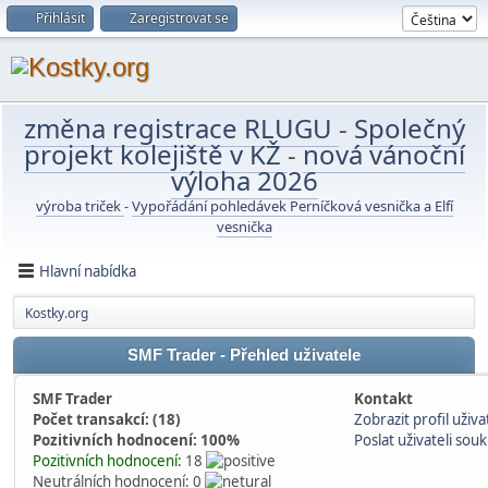
Přihlásit
Zaregistrovat se
změna registrace RLUGU
-
Společný
projekt kolejiště v KŽ
-
nová vánoční
výloha 2026
výroba triček
-
Vypořádání pohledávek Perníčková vesnička a Elfí
vesnička
Hlavní nabídka
Kostky.org
SMF Trader - Přehled uživatele
SMF Trader
Kontakt
Počet transakcí: (18)
Zobrazit profil uživa
Pozitivních hodnocení: 100%
Poslat uživateli so
Pozitivních hodnocení:
18
Neutrálních hodnocení: 0