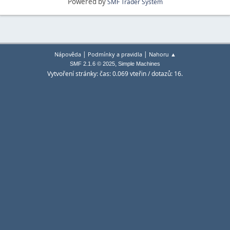
Powered by
SMF Trader System
|
|
Nápověda
Podmínky a pravidla
Nahoru ▲
,
SMF 2.1.6 © 2025
Simple Machines
Vytvoření stránky: čas: 0.069 vteřin / dotazů: 16.