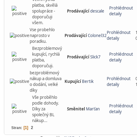
platba, skvělá
Prohlédnout
spolupráce -
Prodávající
descale
detaily
doporučuji
všem.
Vse probehlo
Prohlédnout
naprosto v
Prodávající
Colonel32
detaily
poradku.
Bezproblemový
kupující, rychlá
Prohlédnout
Prodávající
Slick7
platba,
detaily
doporučuji.
bezproblémový
nákup a domluva
Prohlédnout
Kupující
Bertik
o dodání, velké
detaily
díky
Vše proběhlo
podle dohody.
Prohlédnout
Díky za
Směnitel
Marťan
detaily
společný BL
nákup...
1
2
Stran