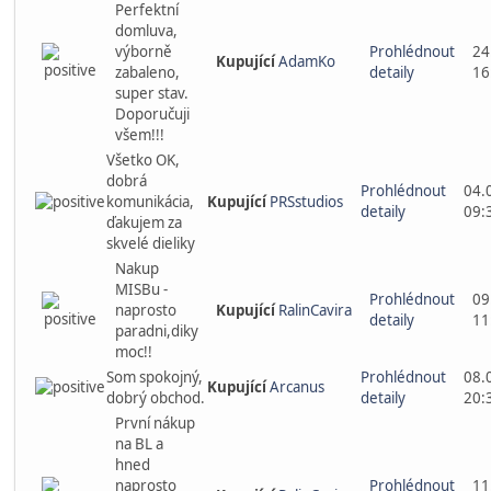
Perfektní
domluva,
výborně
Prohlédnout
24
Kupující
AdamKo
zabaleno,
detaily
16
super stav.
Doporučuji
všem!!!
Všetko OK,
dobrá
Prohlédnout
04.
komunikácia,
Kupující
PRSstudios
detaily
09:
ďakujem za
skvelé dieliky
Nakup
MISBu -
Prohlédnout
09
naprosto
Kupující
RalinCavira
detaily
11
paradni,diky
moc!!
Som spokojný,
Prohlédnout
08.
Kupující
Arcanus
dobrý obchod.
detaily
20:
První nákup
na BL a
hned
naprosto
Prohlédnout
11