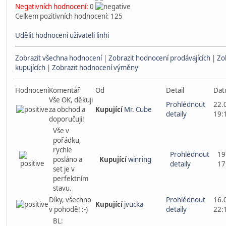
Negativních hodnocení:
0
Celkem pozitivních hodnocení: 125
Udělit hodnocení uživateli linhi
Zobrazit všechna hodnocení
|
Zobrazit hodnocení prodávajících
|
Zo
kupujících
|
Zobrazit hodnocení výměny
Hodnocení
Komentář
Od
Detail
Da
Vše OK, děkuji
Prohlédnout
22.
za obchod a
Kupující
Mr. Cube
detaily
19:
doporučuji!
Vše v
pořádku,
rychle
Prohlédnout
19
posláno a
Kupující
winring
detaily
17
set je v
perfektním
stavu.
Díky, všechno
Prohlédnout
16.
Kupující
jvucka
v pohodě! :-)
detaily
22:
BL: