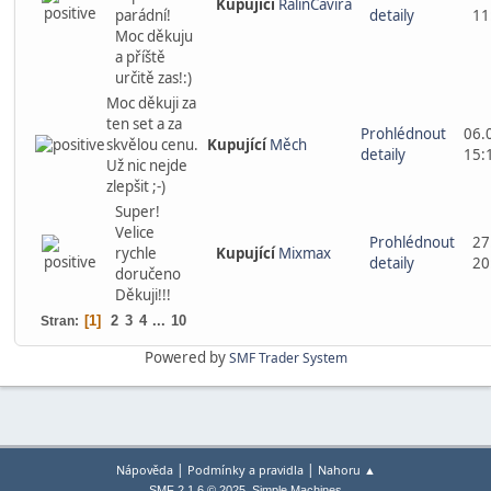
Kupující
RalinCavira
parádní!
detaily
11
Moc děkuju
a příště
určitě zas!:)
Moc děkuji za
ten set a za
Prohlédnout
06.
skvělou cenu.
Kupující
Měch
detaily
15:
Už nic nejde
zlepšit ;-)
Super!
Velice
Prohlédnout
27
rychle
Kupující
Mixmax
detaily
20
doručeno
Děkuji!!!
1
2
3
4
...
10
Stran
Powered by
SMF Trader System
|
|
Nápověda
Podmínky a pravidla
Nahoru ▲
,
SMF 2.1.6 © 2025
Simple Machines