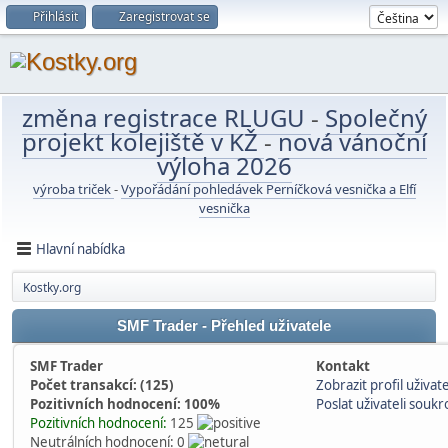
Přihlásit
Zaregistrovat se
změna registrace RLUGU
-
Společný
projekt kolejiště v KŽ
-
nová vánoční
výloha 2026
výroba triček
-
Vypořádání pohledávek Perníčková vesnička a Elfí
vesnička
Hlavní nabídka
Kostky.org
SMF Trader - Přehled uživatele
SMF Trader
Kontakt
Počet transakcí: (125)
Zobrazit profil uživate
Pozitivních hodnocení: 100%
Poslat uživateli souk
Pozitivních hodnocení:
125
Neutrálních hodnocení: 0