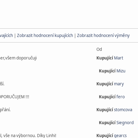
ajících
|
Zobrazit hodnocení kupujících
|
Zobrazit hodnocení výměny
Od
ner,všem doporučuji
Kupující
Mart
Kupující
Mizu
ší.
Kupující
mary
OPORUČUJEM !!!
Kupující
fero
přání.
Kupující
stomcova
Kupující
Siegnord
, vše na výbornou. Díky Linhi!
Kupující
gearcs