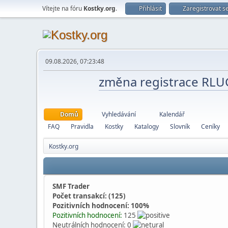
Vítejte na fóru
Kostky.org
.
Přihlásit
Zaregistrovat s
09.08.2026, 07:23:48
změna registrace RL
Domů
Vyhledávání
Kalendář
FAQ
Pravidla
Kostky
Katalogy
Slovník
Ceníky
Kostky.org
SMF Trader
Počet transakcí: (125)
Pozitivních hodnocení: 100%
Pozitivních hodnocení:
125
Neutrálních hodnocení: 0