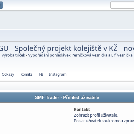
e
UGU
-
Společný projekt kolejiště v KŽ
-
no
výroba triček
-
Vypořádání pohledávek Perníčková vesnička a Elfí vesnička
Odkazy
Komiks
FB
Instagram
SMF Trader - Přehled uživatele
Kontakt
Zobrazit profil uživatele.
Poslat uživateli soukromou zpráv