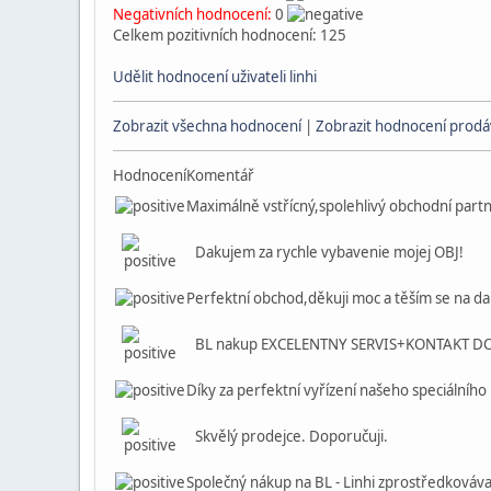
Negativních hodnocení:
0
Celkem pozitivních hodnocení: 125
Udělit hodnocení uživateli linhi
Zobrazit všechna hodnocení
|
Zobrazit hodnocení prodáv
Hodnocení
Komentář
Maximálně vstřícný,spolehlivý obchodní part
Dakujem za rychle vybavenie mojej OBJ!
Perfektní obchod,děkuji moc a těším se na dal
BL nakup EXCELENTNY SERVIS+KONTAKT D
Díky za perfektní vyřízení našeho speciálního 
Skvělý prodejce. Doporučuji.
Společný nákup na BL - Linhi zprostředkovával