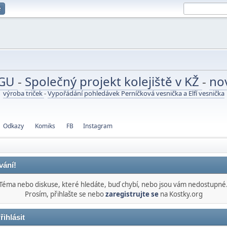
e
UGU
-
Společný projekt kolejiště v KŽ
-
no
výroba triček
-
Vypořádání pohledávek Perníčková vesnička a Elfí vesnička
Odkazy
Komiks
FB
Instagram
vání!
Téma nebo diskuse, které hledáte, buď chybí, nebo jsou vám nedostupné
Prosím, přihlašte se nebo
zaregistrujte se
na Kostky.org
řihlásit