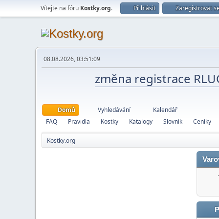
Vítejte na fóru
Kostky.org
.
Přihlásit
Zaregistrovat s
08.08.2026, 03:51:09
změna registrace RL
Domů
Vyhledávání
Kalendář
FAQ
Pravidla
Kostky
Katalogy
Slovník
Ceníky
Kostky.org
Varo
P