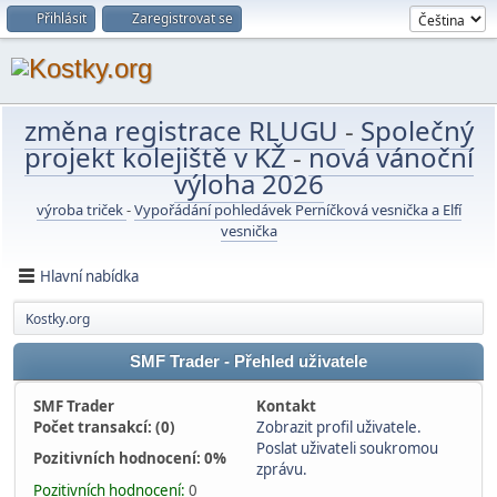
Přihlásit
Zaregistrovat se
změna registrace RLUGU
-
Společný
projekt kolejiště v KŽ
-
nová vánoční
výloha 2026
výroba triček
-
Vypořádání pohledávek Perníčková vesnička a Elfí
vesnička
Hlavní nabídka
Kostky.org
SMF Trader - Přehled uživatele
SMF Trader
Kontakt
Počet transakcí: (0)
Zobrazit profil uživatele.
Poslat uživateli soukromou
Pozitivních hodnocení: 0%
zprávu.
Pozitivních hodnocení:
0