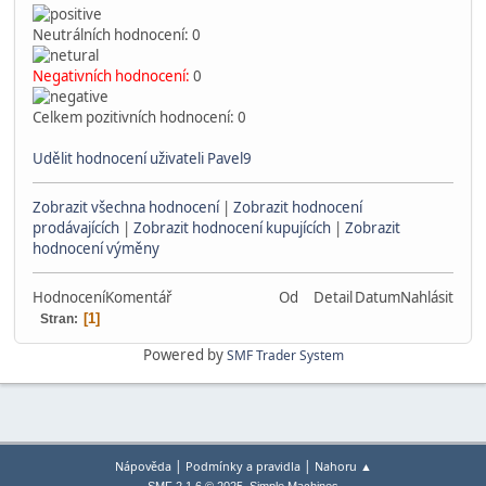
Neutrálních hodnocení: 0
Negativních hodnocení:
0
Celkem pozitivních hodnocení: 0
Udělit hodnocení uživateli Pavel9
Zobrazit všechna hodnocení
|
Zobrazit hodnocení
prodávajících
|
Zobrazit hodnocení kupujících
|
Zobrazit
hodnocení výměny
Hodnocení
Komentář
Od
Detail
Datum
Nahlásit
1
Stran
Powered by
SMF Trader System
|
|
Nápověda
Podmínky a pravidla
Nahoru ▲