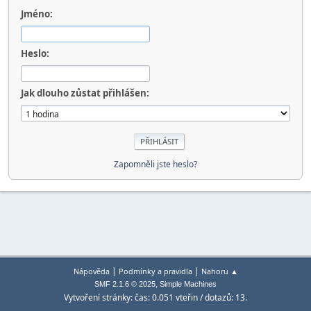
Jméno:
Heslo:
Jak dlouho zůstat přihlášen:
Zapomněli jste heslo?
|
|
Nápověda
Podmínky a pravidla
Nahoru ▲
,
SMF 2.1.6 © 2025
Simple Machines
Vytvoření stránky: čas: 0.051 vteřin / dotazů: 13.