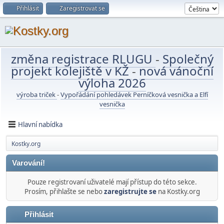
Přihlásit
Zaregistrovat se
změna registrace RLUGU
-
Společný
projekt kolejiště v KŽ
-
nová vánoční
výloha 2026
výroba triček
-
Vypořádání pohledávek Perníčková vesnička a Elfí
vesnička
Hlavní nabídka
Kostky.org
Varování!
Pouze registrovaní uživatelé mají přístup do této sekce.
Prosím, přihlašte se nebo
zaregistrujte se
na Kostky.org
Přihlásit