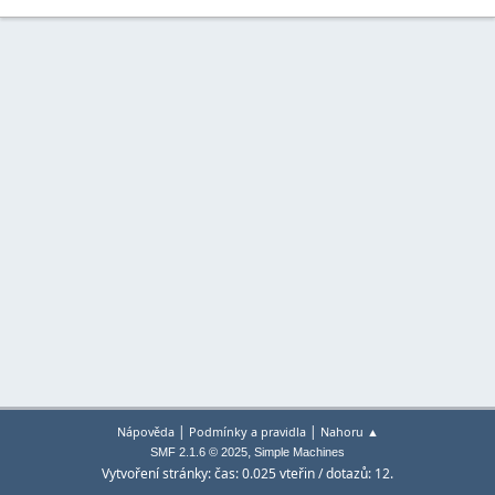
|
|
Nápověda
Podmínky a pravidla
Nahoru ▲
,
SMF 2.1.6 © 2025
Simple Machines
Vytvoření stránky: čas: 0.025 vteřin / dotazů: 12.