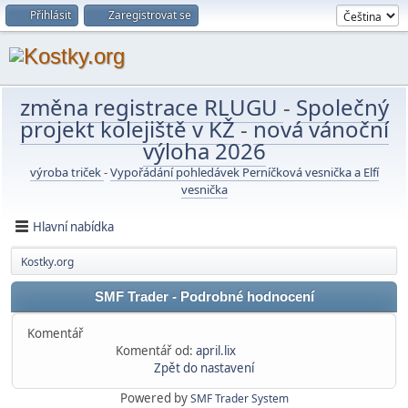
Přihlásit
Zaregistrovat se
změna registrace RLUGU
-
Společný
projekt kolejiště v KŽ
-
nová vánoční
výloha 2026
výroba triček
-
Vypořádání pohledávek Perníčková vesnička a Elfí
vesnička
Hlavní nabídka
Kostky.org
SMF Trader - Podrobné hodnocení
Komentář
Komentář od:
april.lix
Zpět do nastavení
Powered by
SMF Trader System