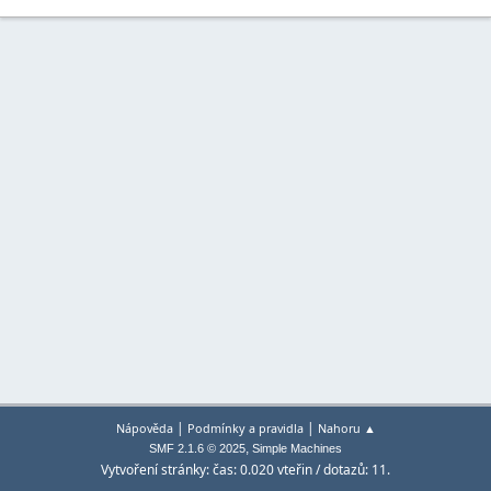
|
|
Nápověda
Podmínky a pravidla
Nahoru ▲
,
SMF 2.1.6 © 2025
Simple Machines
Vytvoření stránky: čas: 0.020 vteřin / dotazů: 11.