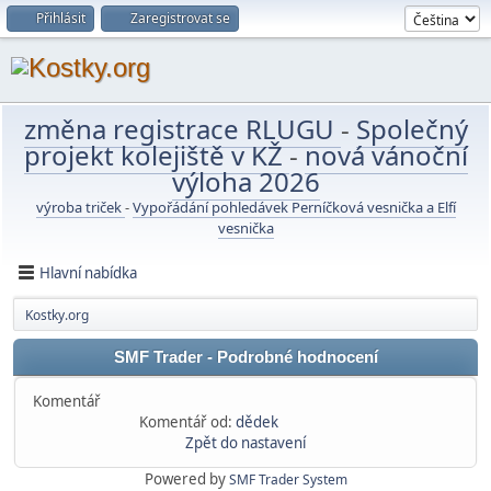
Přihlásit
Zaregistrovat se
změna registrace RLUGU
-
Společný
projekt kolejiště v KŽ
-
nová vánoční
výloha 2026
výroba triček
-
Vypořádání pohledávek Perníčková vesnička a Elfí
vesnička
Hlavní nabídka
Kostky.org
SMF Trader - Podrobné hodnocení
Komentář
Komentář od:
dědek
Zpět do nastavení
Powered by
SMF Trader System