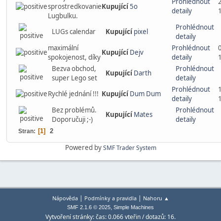
Prohlédnout
sprostredkovanie
Kupující
5o
detaily
Lugbulku.
Prohlédnout
LUGs calendar
Kupující
pixel
detaily
maximální
Prohlédnout
Kupující
Dejv
spokojenost, díky
detaily
Bezva obchod,
Prohlédnout
Kupující
Darth
super Lego set
detaily
Prohlédnout
Rychlé jednání !!!
Kupující
Dum Dum
detaily
Bez problémů.
Prohlédnout
Kupující
Mates
Doporučuji ;-)
detaily
1
2
Stran
Powered by
SMF Trader System
|
|
Nápověda
Podmínky a pravidla
Nahoru ▲
,
SMF 2.1.6 © 2025
Simple Machines
Vytvoření stránky: čas: 0.066 vteřin / dotazů: 16.