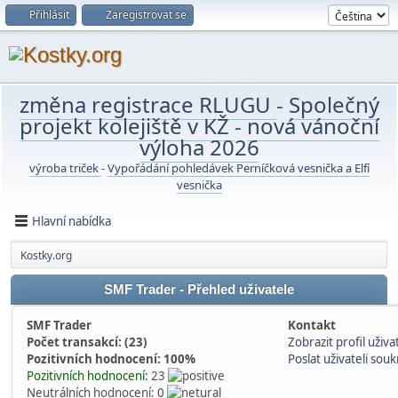
Přihlásit
Zaregistrovat se
změna registrace RLUGU
-
Společný
projekt kolejiště v KŽ
-
nová vánoční
výloha 2026
výroba triček
-
Vypořádání pohledávek Perníčková vesnička a Elfí
vesnička
Hlavní nabídka
Kostky.org
SMF Trader - Přehled uživatele
SMF Trader
Kontakt
Počet transakcí: (23)
Zobrazit profil uživa
Pozitivních hodnocení: 100%
Poslat uživateli so
Pozitivních hodnocení:
23
Neutrálních hodnocení: 0