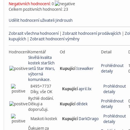
Negativních hodnocení:
0
Celkem pozitivních hodnocení: 23
Udělit hodnocení uživateli Jindroush
Zobrazit všechna hodnocení
|
Zobrazit hodnocení prodávajících
|
Zo
kupujících
|
Zobrazit hodnocení výměny
Hodnocení
Komentář
Od
Detail
Skvělá kvalita
kostek starších
Prohlédnout
setů Star Wars,
Kupující
Icewalker
detaily
výborná
komunikace.
8495+7737
Prohlédnout
Kupující
april.lix
Díky, vše OK
detaily
Rychlé dodání.
Prohlédnout
Děkuji a
Kupující
dědek
detaily
doporučuji.
Prohlédnout
Maskoti kostek
Kupující
DarkDrago
detaily
Ďakujem za