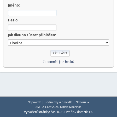
Jméno:
Heslo:
Jak dlouho zůstat přihlášen:
Zapomněli jste heslo?
|
|
Nápověda
Podmínky a pravidla
Nahoru ▲
,
SMF 2.1.6 © 2025
Simple Machines
Vytvoření stránky: čas: 0.032 vteřin / dotazů: 15.