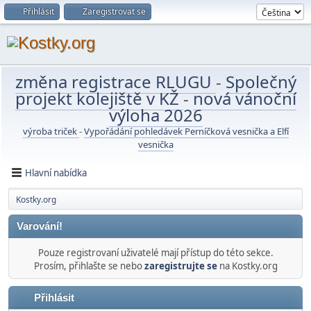
Přihlásit
Zaregistrovat se
změna registrace RLUGU
-
Společný
projekt kolejiště v KŽ
-
nová vánoční
výloha 2026
výroba triček
-
Vypořádání pohledávek Perníčková vesnička a Elfí
vesnička
Hlavní nabídka
Kostky.org
Varování!
Pouze registrovaní uživatelé mají přístup do této sekce.
Prosím, přihlašte se nebo
zaregistrujte se
na Kostky.org
Přihlásit