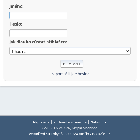
Jméno:
Heslo:
Jak dlouho zůstat přihlášen:
Zapomněli jste heslo?
|
|
Nápověda
Podmínky a pravidla
Nahoru ▲
,
SMF 2.1.6 © 2025
Simple Machines
Vytvoření stránky: čas: 0.024 vteřin / dotazů: 13.