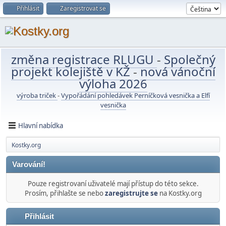
Přihlásit
Zaregistrovat se
změna registrace RLUGU
-
Společný
projekt kolejiště v KŽ
-
nová vánoční
výloha 2026
výroba triček
-
Vypořádání pohledávek Perníčková vesnička a Elfí
vesnička
Hlavní nabídka
Kostky.org
Varování!
Pouze registrovaní uživatelé mají přístup do této sekce.
Prosím, přihlašte se nebo
zaregistrujte se
na Kostky.org
Přihlásit