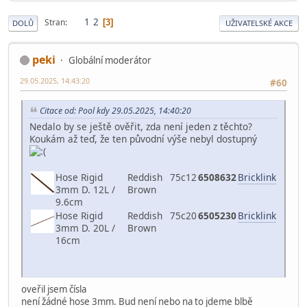
1
2
Stran
3
DOLŮ
UŽIVATELSKÉ AKCE
peki
Globální moderátor
29.05.2025, 14:43:20
#60
Citace od: Pool kdy 29.05.2025, 14:40:20
Nedalo by se ještě ověřit, zda není jeden z těchto?
Koukám až teď, že ten původní výše nebyl dostupný
Hose Rigid
Reddish
75c12
6508632
Bricklink
3mm D. 12L /
Brown
9.6cm
Hose Rigid
Reddish
75c20
6505230
Bricklink
3mm D. 20L /
Brown
16cm
oveřil jsem čísla
není žádné hose 3mm. Bud není nebo na to jdeme blbě