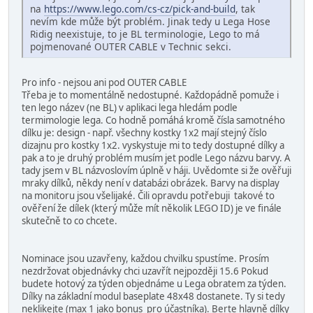
na
https://www.lego.com/cs-cz/pick-and-build
, tak
nevím kde může být problém. Jinak tedy u Lega Hose
Ridig neexistuje, to je BL terminologie, Lego to má
pojmenované OUTER CABLE v Technic sekci.
Pro info - nejsou ani pod OUTER CABLE
Třeba je to momentálně nedostupné. Každopádně pomuže i
ten lego název (ne BL) v aplikaci lega hledám podle
termimologie lega. Co hodně pomáhá kromě čísla samotného
dílku je: design - např. všechny kostky 1x2 mají stejný číslo
dizajnu pro kostky 1x2. vyskystuje mi to tedy dostupné dílky a
pak a to je druhý problém musím jet podle Lego názvu barvy. A
tady jsem v BL názvoslovím úplně v háji. Uvědomte si že ověřuji
mraky dílků, někdy není v databázi obrázek. Barvy na display
na monitoru jsou všelijaké. Čili opravdu potřebuji takové to
ověření že dílek (který může mít několik LEGO ID) je ve finále
skutečně to co chcete.
Nominace jsou uzavřeny, každou chvilku spustíme. Prosím
nezdržovat objednávky chci uzavřít nejpozději 15.6 Pokud
budete hotový za týden objednáme u Lega obratem za týden.
Dílky na základní modul baseplate 48x48 dostanete. Ty si tedy
neklikejte (max 1 jako bonus pro účastníka). Berte hlavně dílky