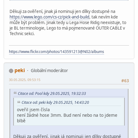
Děkuji za ověření, jinak já nominuji jen dílky dostupné na
https://www.lego.com/cs-cz/pick-and-build
, tak nevím kde
může být problém. Jinak tedy u Lega Hose Ridig neexistuje, to
je BL terminologie, Lego to má pojmenované OUTER CABLE v
Technic sekci.
https://www.flickr.com/photos/143591213@N02/albums
peki
Globální moderátor
30.05.2025, 09:53:15
#63
Citace od: Pool kdy 29.05.2025, 19:32:33
Citace od: peki kdy 29.05.2025, 14:43:20
oveřil jsem čísla
není žádné hose 3mm. Bud není nebo na to jdeme
blbě
Děkuji za ověření, jinak já nominuji jen dílky dostupné