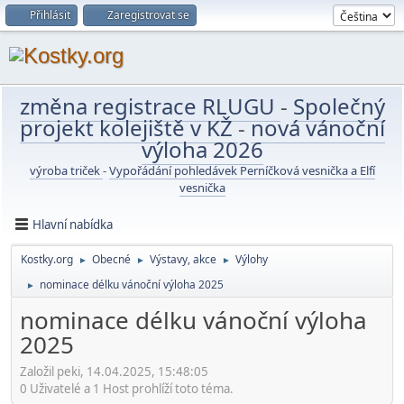
Přihlásit
Zaregistrovat se
změna registrace RLUGU
-
Společný
projekt kolejiště v KŽ
-
nová vánoční
výloha 2026
výroba triček
-
Vypořádání pohledávek Perníčková vesnička a Elfí
vesnička
Hlavní nabídka
Kostky.org
Obecné
Výstavy, akce
Výlohy
►
►
►
nominace délku vánoční výloha 2025
►
nominace délku vánoční výloha
2025
Založil peki, 14.04.2025, 15:48:05
0 Uživatelé a 1 Host prohlíží toto téma.