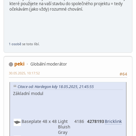
které použijete na vaší stavbu do společného projektu = tedy
očekávám (jako vždy) rozumné chování.
1 osobě
se toto líbí.
peki
Globální moderátor
30.05.2025, 10:17:52
#64
Citace od: Hardegon kdy 18.05.2025, 21:45:55
Základní modul
Baseplate 48 x 48
Light
4186
4278193
Bricklink
Bluish
Gray