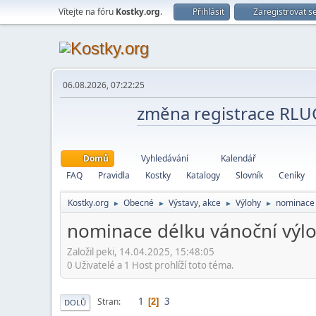
Vítejte na fóru
Kostky.org
.
Přihlásit
Zaregistrovat s
06.08.2026, 07:22:25
změna registrace RL
Domů
Vyhledávání
Kalendář
FAQ
Pravidla
Kostky
Katalogy
Slovník
Ceníky
Kostky.org
Obecné
Výstavy, akce
Výlohy
nominace 
►
►
►
►
nominace délku vánoční výl
Založil peki, 14.04.2025, 15:48:05
0 Uživatelé a 1 Host prohlíží toto téma.
1
3
Stran
2
DOLŮ