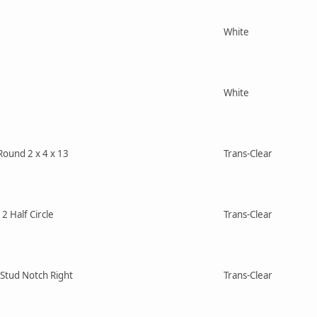
White
White
Round 2 x 4 x 13
Trans-Clear
 2 Half Circle
Trans-Clear
h Stud Notch Right
Trans-Clear