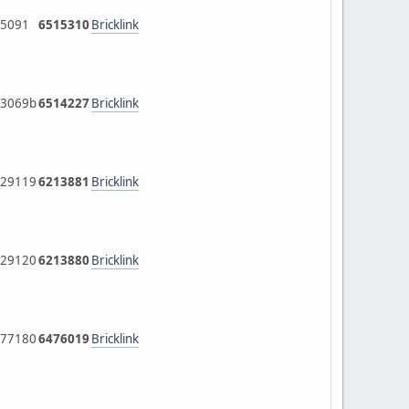
5091
6515310
Bricklink
3069b
6514227
Bricklink
29119
6213881
Bricklink
29120
6213880
Bricklink
77180
6476019
Bricklink