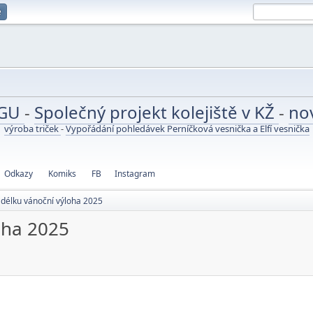
e
UGU
-
Společný projekt kolejiště v KŽ
-
no
výroba triček
-
Vypořádání pohledávek Perníčková vesnička a Elfí vesnička
Odkazy
Komiks
FB
Instagram
délku vánoční výloha 2025
oha 2025