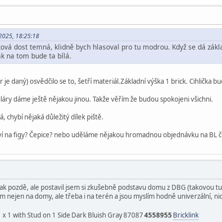
.2025, 18:25:18
ová dost temná, klidně bych hlasoval pro tu modrou. Když se dá základ
ak na tom bude ta bílá.
r je daný) osvědčilo se to, šetří materiál.Základní výška 1 brick. Cihlička 
áry dáme ještě nějakou jinou. Takže věřím že budou spokojeni všichni.
 chybí nějaká důležitý dílek piště.
tví na figy? Čepice? nebo uděláme nějakou hromadnou objednávku na BL či 
tak pozdě, ale postavil jsem si zkušebně podstavu domu z DBG (takovou t
ám nejen na domy, ale třeba i na terén a jsou myslím hodně univerzální,
1 x 1 with Stud on 1 Side
Dark Bluish Gray
87087
4558955
Bricklink