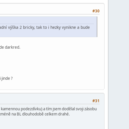
#30
ní výška 2 bricky, tak to i hezky vynikne a bude
bude darkred.
jinde ?
#31
u kamennou podezdívku) a tím jsem dodělal svoji zásobu
 nicméně na BL dlouhodobě celkem drahé.