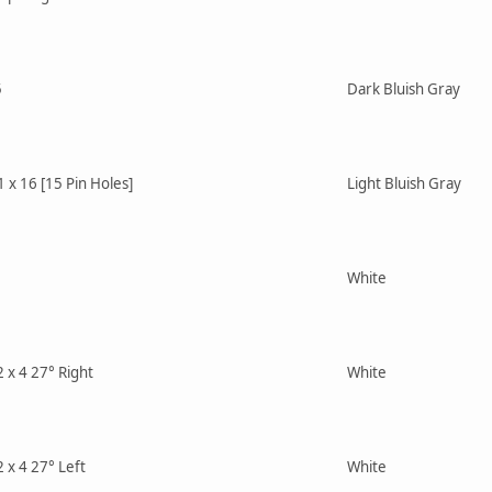
5
Dark Bluish Gray
1 x 16 [15 Pin Holes]
Light Bluish Gray
White
 x 4 27° Right
White
 x 4 27° Left
White