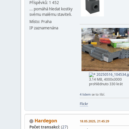
Příspěvků: 1 452
... pomáhá hledat kostky
svému malému staviteli.
Místo: Praha
IP zaznamenána
20250516_104534.j
3.14 MB, 4000x3000
prohlédnuto 330 krát
4 lidem
se to líbí.
Flickr
Hardegon
18.05.2025, 21:45:29
Počet transakcí:
(
27
)