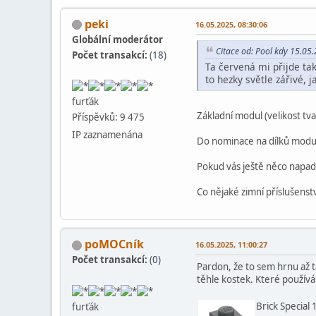
peki
16.05.2025, 08:30:06
Globální moderátor
Citace od: Pool kdy 15.05
Počet transakcí:
(
18
)
Ta červená mi přijde tak
to hezky světle zářivé, j
furťák
Základní modul (velikost tva
Příspěvků: 9 475
IP zaznamenána
Do nominace na dílků modul
Pokud vás ještě něco napadá,
Co nějaké zimní příslušens
poMOCník
16.05.2025, 11:00:27
Počet transakcí:
(
0
)
Pardon, že to sem hrnu až 
těhle kostek. Které použív
Brick Special 
furťák