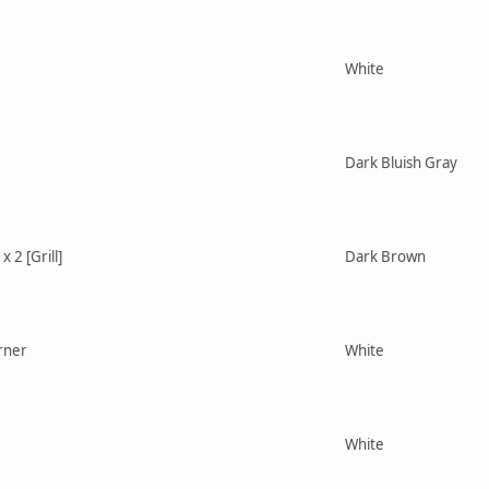
White
Dark Bluish Gray
x 2 [Grill]
Dark Brown
orner
White
White