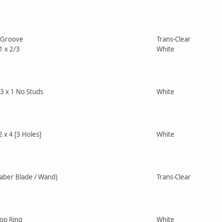
h Groove
Trans-Clear
1 x 2/3
White
3 x 1 No Studs
White
2 x 4 [3 Holes]
White
saber Blade / Wand)
Trans-Clear
top Ring
White