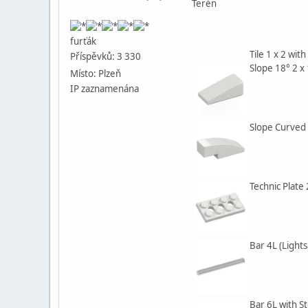
Terén
furťák
Tile 1 x 2 wit
Příspěvků: 3 330
Slope 18° 2 x 
Místo: Plzeň
IP zaznamenána
Slope Curved 
Technic Plate 
Bar 4L (Light
Bar 6L with S