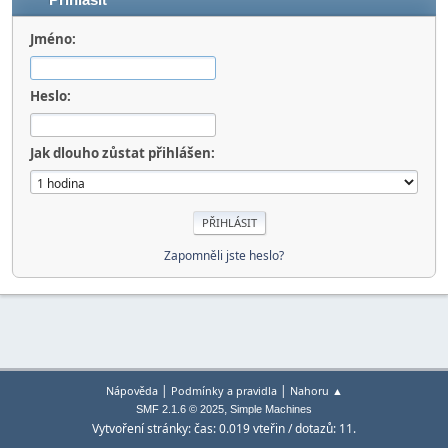
Přihlásit
Jméno:
Heslo:
Jak dlouho zůstat přihlášen:
Zapomněli jste heslo?
|
|
Nápověda
Podmínky a pravidla
Nahoru ▲
,
SMF 2.1.6 © 2025
Simple Machines
Vytvoření stránky: čas: 0.019 vteřin / dotazů: 11.