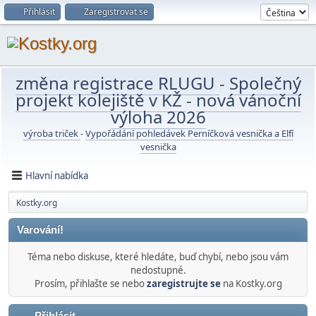
Přihlásit
Zaregistrovat se
změna registrace RLUGU
-
Společný
projekt kolejiště v KŽ
-
nová vánoční
výloha 2026
výroba triček
-
Vypořádání pohledávek Perníčková vesnička a Elfí
vesnička
Hlavní nabídka
Kostky.org
Varování!
Téma nebo diskuse, které hledáte, buď chybí, nebo jsou vám
nedostupné.
Prosím, přihlašte se nebo
zaregistrujte se
na Kostky.org