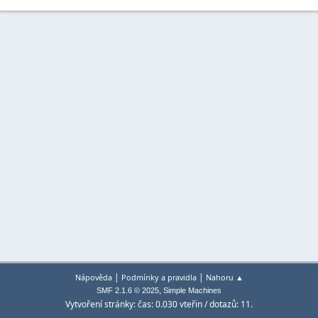
|
|
Nápověda
Podmínky a pravidla
Nahoru ▲
,
SMF 2.1.6 © 2025
Simple Machines
Vytvoření stránky: čas: 0.030 vteřin / dotazů: 11.