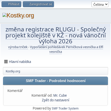
Přihlásit
Zaregistrovat se
změna registrace RLUGU
-
Společný
projekt kolejiště v KŽ
-
nová vánoční
výloha 2026
výroba triček
-
Vypořádání pohledávek Perníčková vesnička a Elfí
vesnička
Hlavní nabídka
Kostky.org
SMF Trader - Podrobné hodnocení
Komentář
Komentář od:
Mr. Cube
Zpět do nastavení
Powered by
SMF Trader System