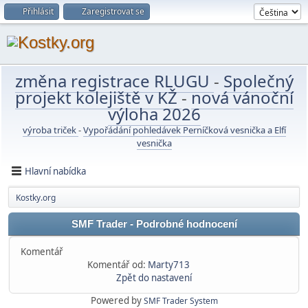
Přihlásit
Zaregistrovat se
změna registrace RLUGU
-
Společný
projekt kolejiště v KŽ
-
nová vánoční
výloha 2026
výroba triček
-
Vypořádání pohledávek Perníčková vesnička a Elfí
vesnička
Hlavní nabídka
Kostky.org
SMF Trader - Podrobné hodnocení
Komentář
Komentář od:
Marty713
Zpět do nastavení
Powered by
SMF Trader System