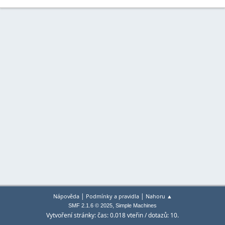
|
|
Nápověda
Podmínky a pravidla
Nahoru ▲
,
SMF 2.1.6 © 2025
Simple Machines
Vytvoření stránky: čas: 0.018 vteřin / dotazů: 10.