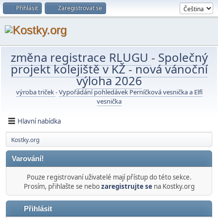
Přihlásit
Zaregistrovat se
změna registrace RLUGU
-
Společný
projekt kolejiště v KŽ
-
nová vánoční
výloha 2026
výroba triček
-
Vypořádání pohledávek Perníčková vesnička a Elfí
vesnička
Hlavní nabídka
Kostky.org
Varování!
Pouze registrovaní uživatelé mají přístup do této sekce.
Prosím, přihlašte se nebo
zaregistrujte se
na Kostky.org
Přihlásit