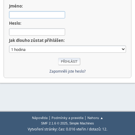
Jméno:
Heslo:
Jak dlouho zůstat přihlášen:
Zapomněli jste heslo?
|
|
Nápověda
Podmínky a pravidla
Nahoru ▲
,
SMF 2.1.6 © 2025
Simple Machines
Vytvoření stránky: čas: 0.016 vteřin / dotazů: 12.