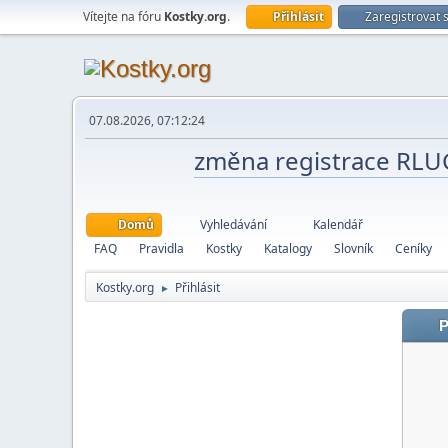
Vítejte na fóru
Kostky.org
.
Přihlásit
Zaregistrovat 
07.08.2026, 07:12:24
změna registrace RL
Domů
Vyhledávání
Kalendář
FAQ
Pravidla
Kostky
Katalogy
Slovník
Ceníky
Kostky.org
Přihlásit
►
P