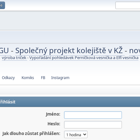
se
UGU
-
Společný projekt kolejiště v KŽ
-
no
výroba triček
-
Vypořádání pohledávek Perníčková vesnička a Elfí vesnička
Odkazy
Komiks
FB
Instagram
řihlásit
Jméno:
Heslo:
Jak dlouho zůstat přihlášen: