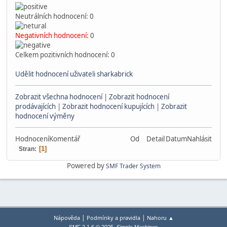
Neutrálních hodnocení: 0
Negativních hodnocení:
0
Celkem pozitivních hodnocení: 0
Udělit hodnocení uživateli sharkabrick
Zobrazit všechna hodnocení
|
Zobrazit hodnocení
prodávajících
|
Zobrazit hodnocení kupujících
|
Zobrazit
hodnocení výměny
Hodnocení
Komentář
Od
Detail
Datum
Nahlásit
1
Stran
Powered by
SMF Trader System
|
|
Nápověda
Podmínky a pravidla
Nahoru ▲