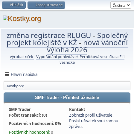
Přihlásit
Zaregistrovat se
změna registrace RLUGU
-
Společný
projekt kolejiště v KŽ
-
nová vánoční
výloha 2026
výroba triček
-
Vypořádání pohledávek Perníčková vesnička a Elfí
vesnička
Hlavní nabídka
Kostky.org
SMF Trader - Přehled uživatele
SMF Trader
Kontakt
Počet transakcí: (0)
Zobrazit profil uživatele.
Poslat uživateli soukromou
Pozitivních hodnocení: 0%
zprávu.
Pozitivních hodnocení:
0