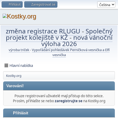
Přihlásit
Zaregistrovat se
změna registrace RLUGU
-
Společný
projekt kolejiště v KŽ
-
nová vánoční
výloha 2026
výroba triček
-
Vypořádání pohledávek Perníčková vesnička a Elfí
vesnička
Hlavní nabídka
Kostky.org
Varování!
Pouze registrovaní uživatelé mají přístup do této sekce.
Prosím, přihlašte se nebo
zaregistrujte se
na Kostky.org
Přihlásit