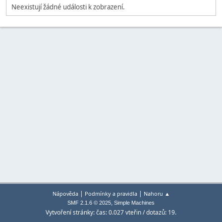
Neexistují žádné události k zobrazení.
|
|
Nápověda
Podmínky a pravidla
Nahoru ▲
,
SMF 2.1.6 © 2025
Simple Machines
Vytvoření stránky: čas: 0.027 vteřin / dotazů: 19.