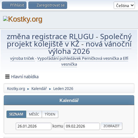
Přihlásit
Zaregistrovat se
změna registrace RLUGU
-
Společný
projekt kolejiště v KŽ
-
nová vánoční
výloha 2026
výroba triček
-
Vypořádání pohledávek Perníčková vesnička a Elfí
vesnička
Hlavní nabídka
Kostky.org
Kalendář
Leden 2026
►
►
Kalendář
SEZNAM
MĚSÍC
TÝDEN
komu