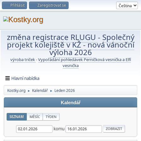
Přihlásit
Zaregistrovat se
změna registrace RLUGU
-
Společný
projekt kolejiště v KŽ
-
nová vánoční
výloha 2026
výroba triček
-
Vypořádání pohledávek Perníčková vesnička a Elfí
vesnička
Hlavní nabídka
Kostky.org
Kalendář
Leden 2026
►
►
Kalendář
SEZNAM
MĚSÍC
TÝDEN
komu