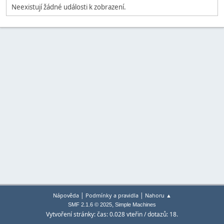
Neexistují žádné události k zobrazení.
|
|
Nápověda
Podmínky a pravidla
Nahoru ▲
,
SMF 2.1.6 © 2025
Simple Machines
Vytvoření stránky: čas: 0.028 vteřin / dotazů: 18.