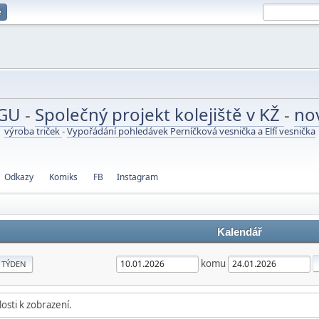
e
UGU
-
Společný projekt kolejiště v KŽ
-
no
výroba triček
-
Vypořádání pohledávek Perníčková vesnička a Elfí vesnička
Odkazy
Komiks
FB
Instagram
Kalendář
komu
TÝDEN
osti k zobrazení.