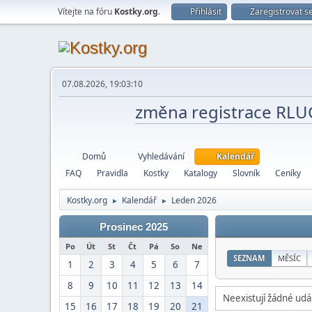
Vítejte na fóru
Kostky.org
.
Přihlásit
Zaregistrovat s
07.08.2026, 19:03:10
změna registrace RL
Domů
Vyhledávání
Kalendář
FAQ
Pravidla
Kostky
Katalogy
Slovník
Ceníky
Kostky.org
Kalendář
Leden 2026
►
►
Prosinec 2025
Po
Út
St
Čt
Pá
So
Ne
SEZNAM
MĚSÍC
1
2
3
4
5
6
7
8
9
10
11
12
13
14
Neexistují žádné udál
15
16
17
18
19
20
21