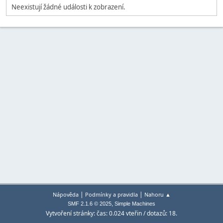
Neexistují žádné události k zobrazení.
|
|
Nápověda
Podmínky a pravidla
Nahoru ▲
,
SMF 2.1.6 © 2025
Simple Machines
Vytvoření stránky: čas: 0.024 vteřin / dotazů: 18.