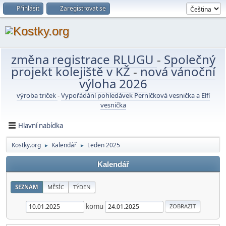
Přihlásit
Zaregistrovat se
změna registrace RLUGU
-
Společný
projekt kolejiště v KŽ
-
nová vánoční
výloha 2026
výroba triček
-
Vypořádání pohledávek Perníčková vesnička a Elfí
vesnička
Hlavní nabídka
Kostky.org
Kalendář
Leden 2025
►
►
Kalendář
SEZNAM
MĚSÍC
TÝDEN
komu