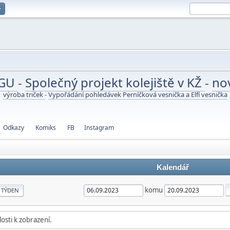
e
UGU
-
Společný projekt kolejiště v KŽ
-
no
výroba triček
-
Vypořádání pohledávek Perníčková vesnička a Elfí vesnička
Odkazy
Komiks
FB
Instagram
Kalendář
komu
TÝDEN
osti k zobrazení.