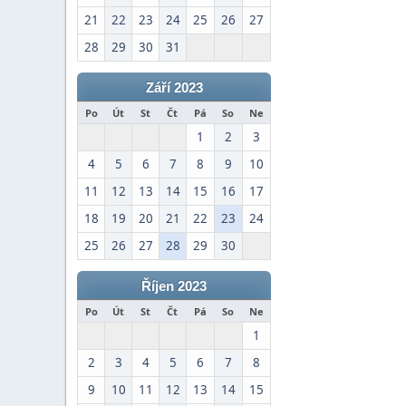
21
22
23
24
25
26
27
28
29
30
31
Září 2023
Po
Út
St
Čt
Pá
So
Ne
1
2
3
4
5
6
7
8
9
10
11
12
13
14
15
16
17
18
19
20
21
22
23
24
25
26
27
28
29
30
Říjen 2023
Po
Út
St
Čt
Pá
So
Ne
1
2
3
4
5
6
7
8
9
10
11
12
13
14
15