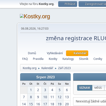
Vítejte na fóru
Kostky.org
.
Přihlásit
Zaregistrovat s
06.08.2026, 16:27:03
změna registrace RL
Domů
Vyhledávání
Kalendář
FAQ
Pravidla
Kostky
Katalogy
Slovník
Ceníky
Kostky.org
Kalendář
Září 2023
►
►
Srpen 2023
Po
Út
St
Čt
Pá
So
Ne
SEZNAM
MĚSÍC
1
2
3
4
5
6
7
8
9
10
11
12
13
Neexistují žádné udál
14
15
16
17
18
19
20