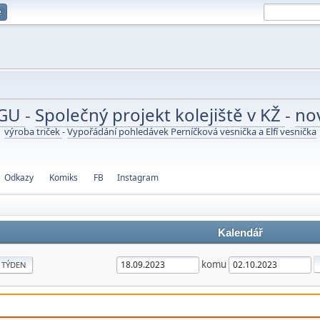
e
UGU
-
Společný projekt kolejiště v KŽ
-
no
výroba triček
-
Vypořádání pohledávek Perníčková vesnička a Elfí vesnička
Odkazy
Komiks
FB
Instagram
Kalendář
komu
TÝDEN