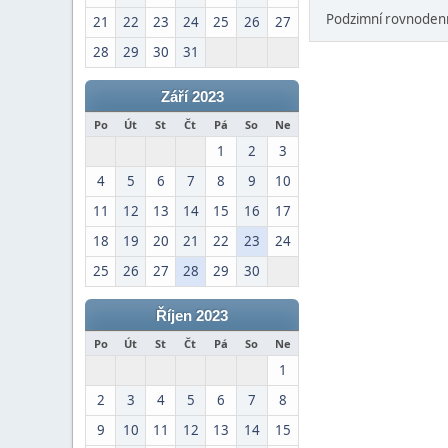
Podzimní rovnodenno
21
22
23
24
25
26
27
28
29
30
31
Září 2023
Po
Út
St
Čt
Pá
So
Ne
1
2
3
4
5
6
7
8
9
10
11
12
13
14
15
16
17
18
19
20
21
22
23
24
25
26
27
28
29
30
Říjen 2023
Po
Út
St
Čt
Pá
So
Ne
1
2
3
4
5
6
7
8
9
10
11
12
13
14
15