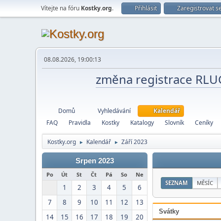
Vítejte na fóru
Kostky.org
.
Přihlásit
Zaregistrovat s
08.08.2026, 19:00:13
změna registrace RL
Domů
Vyhledávání
Kalendář
FAQ
Pravidla
Kostky
Katalogy
Slovník
Ceníky
Kostky.org
Kalendář
Září 2023
►
►
Srpen 2023
Po
Út
St
Čt
Pá
So
Ne
SEZNAM
MĚSÍC
1
2
3
4
5
6
7
8
9
10
11
12
13
Svátky
14
15
16
17
18
19
20