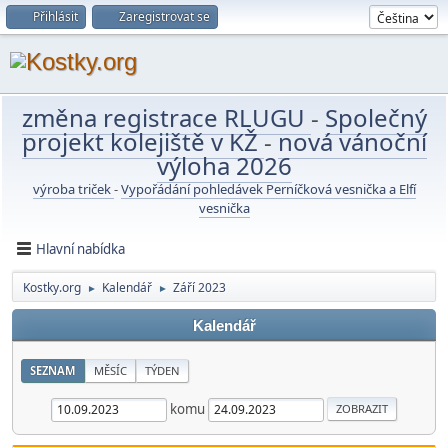
Přihlásit
Zaregistrovat se
změna registrace RLUGU
-
Společný
projekt kolejiště v KŽ
-
nová vánoční
výloha 2026
výroba triček
-
Vypořádání pohledávek Perníčková vesnička a Elfí
vesnička
Hlavní nabídka
Kostky.org
Kalendář
Září 2023
►
►
Kalendář
SEZNAM
MĚSÍC
TÝDEN
komu