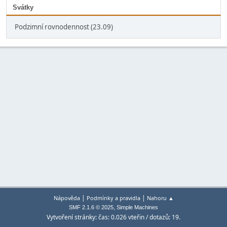
Svátky
Podzimní rovnodennost (23.09)
|
|
Nápověda
Podmínky a pravidla
Nahoru ▲
,
SMF 2.1.6 © 2025
Simple Machines
Vytvoření stránky: čas: 0.026 vteřin / dotazů: 19.