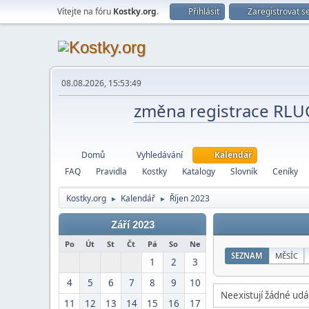
Vítejte na fóru
Kostky.org
.
Přihlásit
Zaregistrovat s
08.08.2026, 15:53:49
změna registrace RL
Domů
Vyhledávání
Kalendář
FAQ
Pravidla
Kostky
Katalogy
Slovník
Ceníky
Kostky.org
Kalendář
Říjen 2023
►
►
Září 2023
Po
Út
St
Čt
Pá
So
Ne
SEZNAM
MĚSÍC
1
2
3
4
5
6
7
8
9
10
Neexistují žádné udál
11
12
13
14
15
16
17