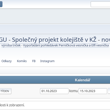
e
UGU
-
Společný projekt kolejiště v KŽ
-
no
výroba triček
-
Vypořádání pohledávek Perníčková vesnička a Elfí vesnička
Odkazy
Komiks
FB
Instagram
Kalendář
komu
TÝDEN
osti k zobrazení.