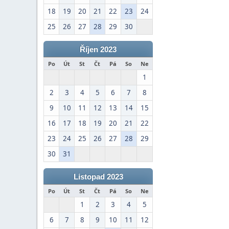
18
19
20
21
22
23
24
25
26
27
28
29
30
Říjen 2023
Po
Út
St
Čt
Pá
So
Ne
1
2
3
4
5
6
7
8
9
10
11
12
13
14
15
16
17
18
19
20
21
22
23
24
25
26
27
28
29
30
31
Listopad 2023
Po
Út
St
Čt
Pá
So
Ne
1
2
3
4
5
6
7
8
9
10
11
12