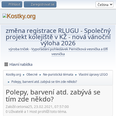
Přihlásit
Zaregistrovat se
změna registrace RLUGU
-
Společný
projekt kolejiště v KŽ
-
nová vánoční
výloha 2026
výroba triček
-
Vypořádání pohledávek Perníčková vesnička a Elfí
vesnička
Hlavní nabídka
Kostky.org
Obecné
Ne-puristická témata
Vlastní úpravy LEGO
►
►
►
Polepy, barvení atd. zabývá se tím zde někdo?
►
Polepy, barvení atd. zabývá se
tím zde někdo?
Založil cetonia25, 23.02.2021, 07:57:00
0 Uživatelé a 1 Host prohlíží toto téma.