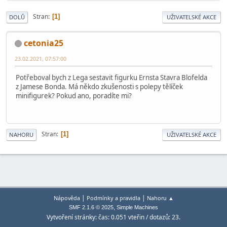
Stran
1
DOLŮ
UŽIVATELSKÉ AKCE
cetonia25
23.02.2021, 07:57:00
Potřeboval bych z Lega sestavit figurku Ernsta Stavra Blofelda
z Jamese Bonda. Má někdo zkušenosti s polepy tělíček
minifigurek? Pokud ano, poradíte mi?
Stran
1
NAHORU
UŽIVATELSKÉ AKCE
|
|
Nápověda
Podmínky a pravidla
Nahoru ▲
,
SMF 2.1.6 © 2025
Simple Machines
Vytvoření stránky: čas: 0.051 vteřin / dotazů: 23.