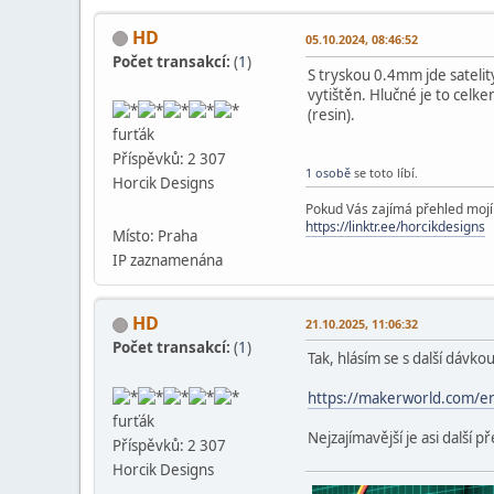
HD
05.10.2024, 08:46:52
Počet transakcí:
(
1
)
S tryskou 0.4mm jde satelit
vytištěn. Hlučné je to celk
(resin).
furťák
Příspěvků: 2 307
1 osobě
se toto líbí.
Horcik Designs
Pokud Vás zajímá přehled mojí t
https://linktr.ee/horcikdesigns
Místo: Praha
IP zaznamenána
HD
21.10.2025, 11:06:32
Počet transakcí:
(
1
)
Tak, hlásím se s další dávk
https://makerworld.com/e
furťák
Nejzajímavější je asi další
Příspěvků: 2 307
Horcik Designs