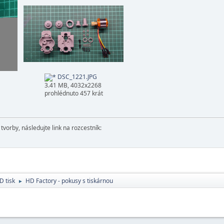
DSC_1221.JPG
3.41 MB, 4032x2268
prohlédnuto 457 krát
vorby, následujte link na rozcestník:
D tisk
HD Factory - pokusy s tiskárnou
►