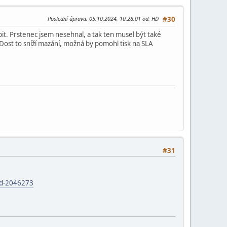
Poslední úprava
: 05.10.2024, 10:28:01 od: HD
#30
it. Prstenec jsem nesehnal, a tak ten musel být také
 Dost to sníží mazání, možná by pomohl tisk na SLA
#31
Id-2046273