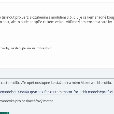
y tisknout pro verzi s ozubením s modulem 0.6. 0.5 je celkem snadné koup
em dost, ale to bude nejspíše celkem velkou vůlí mezi prstencem a satelity.
vorby, následujte link na rozcestník:
ou custom dílů. Vše opět dostupné ke stažení na mém Makerworld profilu.
n/models/1908460-gearbox-for-custom-motor-for-brick-models#profile
 převodovka pro bezkartáčový motor.