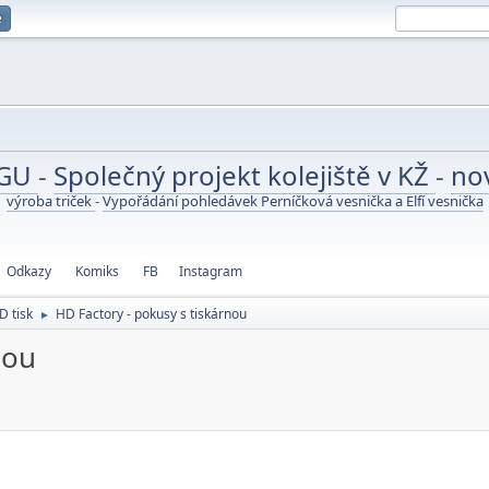
e
UGU
-
Společný projekt kolejiště v KŽ
-
no
výroba triček
-
Vypořádání pohledávek Perníčková vesnička a Elfí vesnička
Odkazy
Komiks
FB
Instagram
D tisk
HD Factory - pokusy s tiskárnou
►
nou