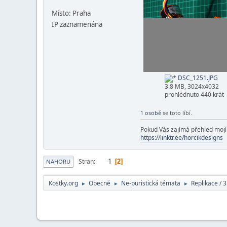
Místo: Praha
IP zaznamenána
DSC_1251.JPG
3.8 MB, 3024x4032
prohlédnuto 440 krát
1 osobě
se toto líbí.
Pokud Vás zajímá přehled mojí t
https://linktr.ee/horcikdesigns
1
Stran
2
NAHORU
Kostky.org
Obecné
Ne-puristická témata
Replikace / 3
►
►
►