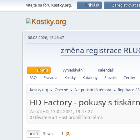
Vítejte na fóru
Kostky.org
.
Přihlásit
Zaregistrovat s
08.08.2026, 13:46:47
změna registrace RL
Domů
Vyhledávání
Kalendář
FAQ
Pravidla
Kostky
Katalogy
Slovník
Ceníky
Kostky.org
Obecné
Ne-puristická témata
Replikace / 3
►
►
►
HD Factory - pokusy s tiskár
Založil HD, 13.02.2021, 19:47:27
0 Uživatelé a 1 Host prohlíží toto téma.
1
Stran
2
DOLŮ