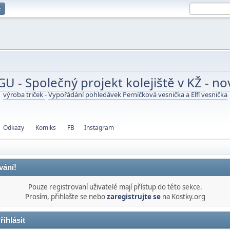
e
UGU
-
Společný projekt kolejiště v KŽ
-
no
výroba triček
-
Vypořádání pohledávek Perníčková vesnička a Elfí vesnička
Odkazy
Komiks
FB
Instagram
vání!
Pouze registrovaní uživatelé mají přístup do této sekce.
Prosím, přihlašte se nebo
zaregistrujte se
na Kostky.org
řihlásit