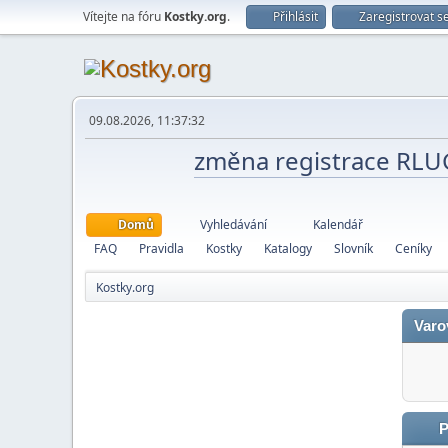
Vítejte na fóru
Kostky.org
.
Přihlásit
Zaregistrovat s
09.08.2026, 11:37:32
změna registrace RL
Domů
Vyhledávání
Kalendář
FAQ
Pravidla
Kostky
Katalogy
Slovník
Ceníky
Kostky.org
Varo
P