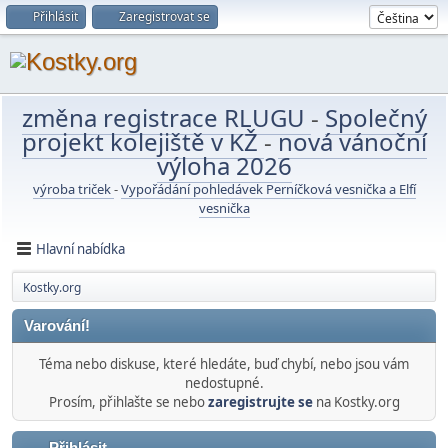
Přihlásit
Zaregistrovat se
změna registrace RLUGU
-
Společný
projekt kolejiště v KŽ
-
nová vánoční
výloha 2026
výroba triček
-
Vypořádání pohledávek Perníčková vesnička a Elfí
vesnička
Hlavní nabídka
Kostky.org
Varování!
Téma nebo diskuse, které hledáte, buď chybí, nebo jsou vám
nedostupné.
Prosím, přihlašte se nebo
zaregistrujte se
na Kostky.org