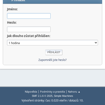
Přihlásit
Jméno:
Heslo:
Jak dlouho zůstat přihlášen:
Zapomněli jste heslo?
|
|
Nápověda
Podmínky a pravidla
Nahoru ▲
,
SMF 2.1.6 © 2025
Simple Machines
Vytvoření stránky: čas: 0.020 vteřin / dotazů: 10.