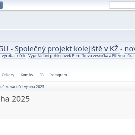
e
UGU
-
Společný projekt kolejiště v KŽ
-
no
výroba triček
-
Vypořádání pohledávek Perníčková vesnička a Elfí vesnička
Odkazy
Komiks
FB
Instagram
délku vánoční výloha 2025
oha 2025