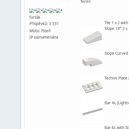
Terén
furťák
Tile 1 x 2 wit
Příspěvků: 3 331
Slope 18° 2 x 
Místo: Plzeň
IP zaznamenána
Slope Curved 
Technic Plate 
Bar 4L (Light
Bar 6L with S