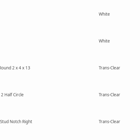
White
White
Round 2 x 4 x 13
Trans-Clear
 2 Half Circle
Trans-Clear
h Stud Notch Right
Trans-Clear