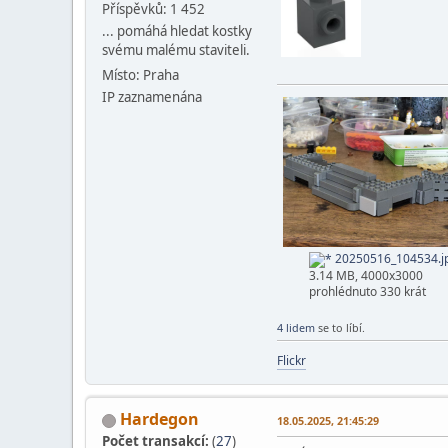
Příspěvků: 1 452
... pomáhá hledat kostky
svému malému staviteli.
Místo: Praha
IP zaznamenána
20250516_104534.j
3.14 MB, 4000x3000
prohlédnuto 330 krát
4 lidem
se to líbí.
Flickr
Hardegon
18.05.2025, 21:45:29
Počet transakcí:
(
27
)