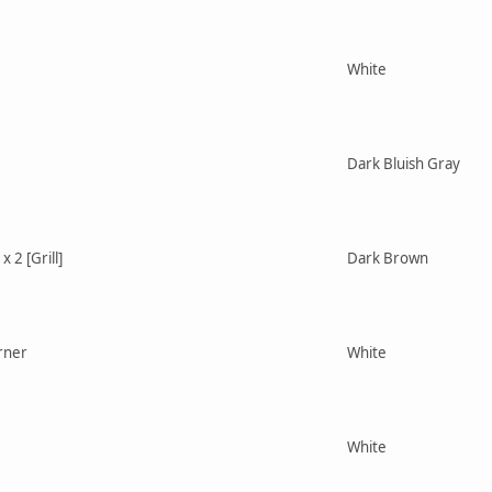
White
Dark Bluish Gray
x 2 [Grill]
Dark Brown
orner
White
White