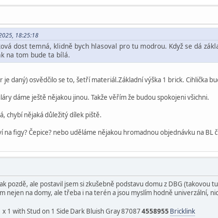
.2025, 18:25:18
ová dost temná, klidně bych hlasoval pro tu modrou. Když se dá základ
ak na tom bude ta bílá.
r je daný) osvědčilo se to, šetří materiál.Základní výška 1 brick. Cihlička 
áry dáme ještě nějakou jinou. Takže věřím že budou spokojeni všichni.
 chybí nějaká důležitý dílek piště.
tví na figy? Čepice? nebo uděláme nějakou hromadnou objednávku na BL či 
tak pozdě, ale postavil jsem si zkušebně podstavu domu z DBG (takovou t
ám nejen na domy, ale třeba i na terén a jsou myslím hodně univerzální,
1 x 1 with Stud on 1 Side
Dark Bluish Gray
87087
4558955
Bricklink