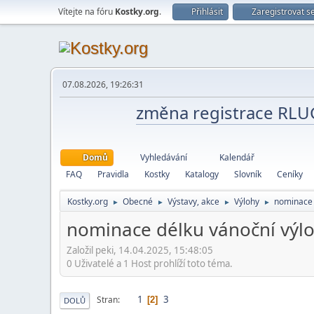
Vítejte na fóru
Kostky.org
.
Přihlásit
Zaregistrovat s
07.08.2026, 19:26:31
změna registrace RL
Domů
Vyhledávání
Kalendář
FAQ
Pravidla
Kostky
Katalogy
Slovník
Ceníky
Kostky.org
Obecné
Výstavy, akce
Výlohy
nominace 
►
►
►
►
nominace délku vánoční výl
Založil peki, 14.04.2025, 15:48:05
0 Uživatelé a 1 Host prohlíží toto téma.
1
3
Stran
2
DOLŮ