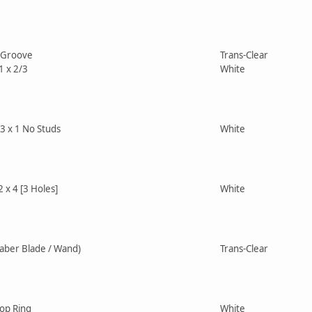
h Groove
Trans-Clear
1 x 2/3
White
3 x 1 No Studs
White
2 x 4 [3 Holes]
White
saber Blade / Wand)
Trans-Clear
top Ring
White