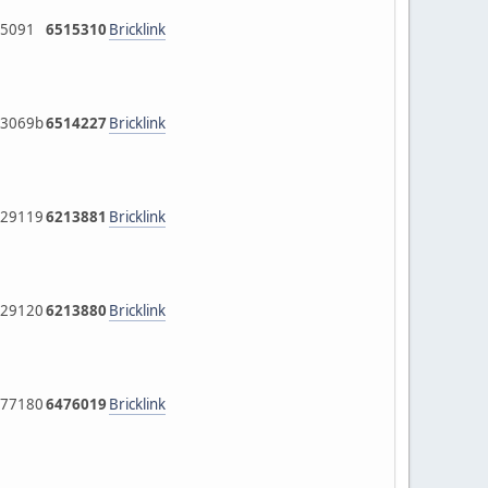
5091
6515310
Bricklink
3069b
6514227
Bricklink
29119
6213881
Bricklink
29120
6213880
Bricklink
77180
6476019
Bricklink