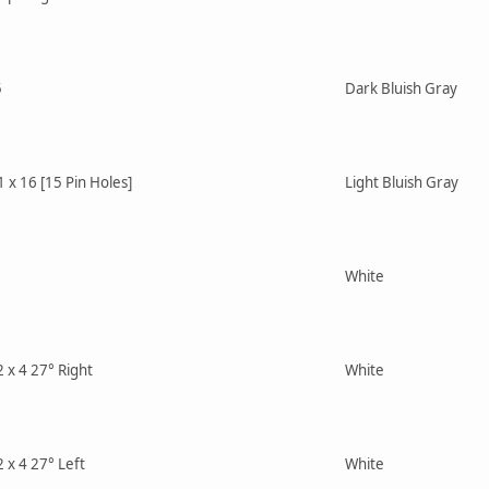
5
Dark Bluish Gray
1 x 16 [15 Pin Holes]
Light Bluish Gray
White
 x 4 27° Right
White
 x 4 27° Left
White