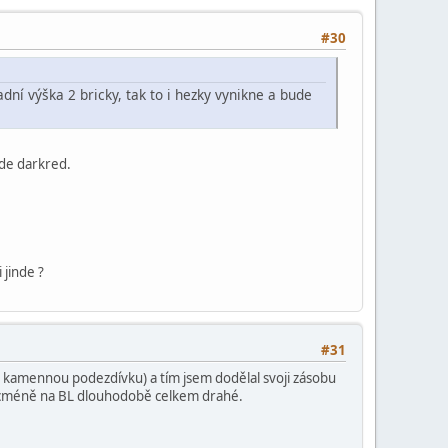
#30
ní výška 2 bricky, tak to i hezky vynikne a bude
bude darkred.
jinde ?
#31
u kamennou podezdívku) a tím jsem dodělal svoji zásobu
 nicméně na BL dlouhodobě celkem drahé.