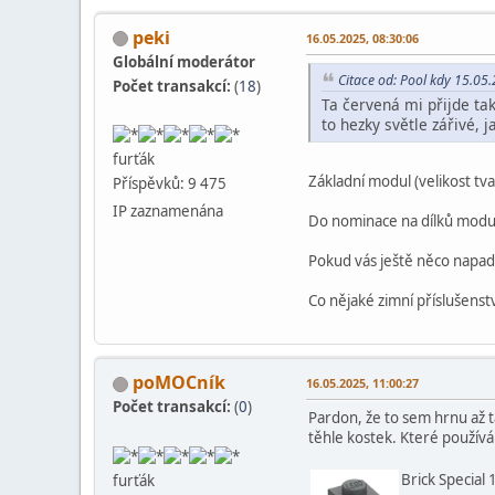
peki
16.05.2025, 08:30:06
Globální moderátor
Citace od: Pool kdy 15.05
Počet transakcí:
(
18
)
Ta červená mi přijde tak
to hezky světle zářivé, j
furťák
Základní modul (velikost tva
Příspěvků: 9 475
IP zaznamenána
Do nominace na dílků modul
Pokud vás ještě něco napadá,
Co nějaké zimní příslušens
poMOCník
16.05.2025, 11:00:27
Počet transakcí:
(
0
)
Pardon, že to sem hrnu až 
těhle kostek. Které použív
Brick Special 
furťák