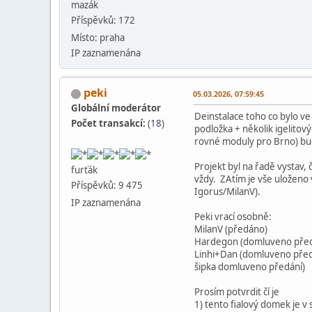
mazák
Příspěvků: 172
Místo: praha
IP zaznamenána
peki
05.03.2026, 07:59:45
Globální moderátor
Deinstalace toho co bylo v
Počet transakcí:
(
18
)
podložka + několik igelitovýc
rovné moduly pro Brno) bu
Projekt byl na řadě vystav,
furťák
vždy. ZAtím je vše uloženo
Příspěvků: 9 475
Igorus/MilanV).
IP zaznamenána
Peki vrací osobně:
MilanV (předáno)
Hardegon (domluveno před
Linhi+Dan (domluveno před
šipka domluveno předání)
Prosím potvrdit čí je
1) tento fialový domek je v