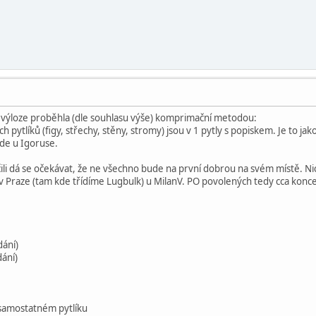
e výloze proběhla (dle souhlasu výše) komprimační metodou:
h pytlíků (figy, střechy, stěny, stromy) jsou v 1 pytly s popiskem. Je to jako
de u Igoruse.
 čili dá se očekávat, že ne všechno bude na první dobrou na svém místě. 
 v Praze (tam kde třídíme Lugbulk) u MilanV. PO povolených tedy cca kon
ání)
ání)
 samostatném pytlíku