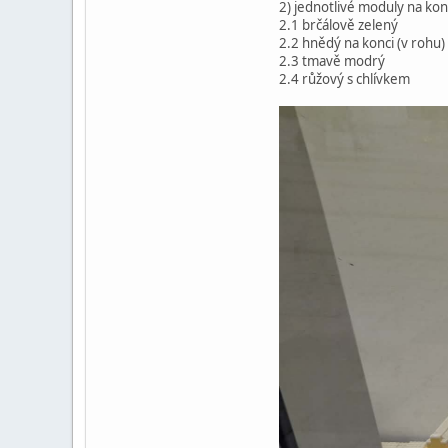
2) jednotlivé moduly na kon
2.1 brčálově zelený
2.2 hnědý na konci (v rohu)
2.3 tmavě modrý
2.4 růžový s chlívkem