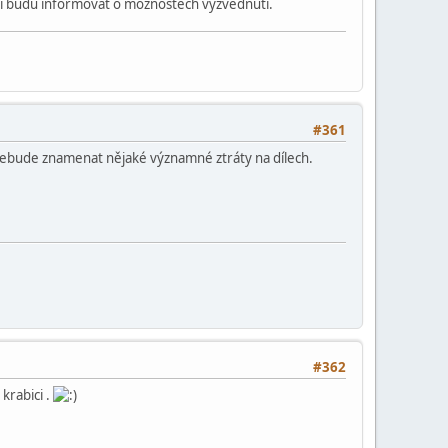
obí budu informovat o možnostech vyzvednutí.
#361
 ebude znamenat nějaké významné ztráty na dílech.
#362
 krabici .