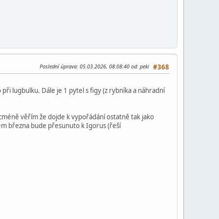
Poslední úprava
: 05.03.2026, 08:08:40 od: peki
#368
 při lugbulku. Dále je 1 pytel s figy (z rybníka a náhradní
Nicméně věřím že dojde k vypořádání ostatně tak jako
cem března bude přesunuto k Igorus (řeší