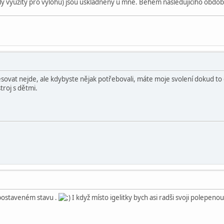
ebyly využity pro výlohu) jsou uskladněny u mně. Behěm následujícího obd
ovat nejde, ale kdybyste nějak potřebovali, máte moje svolení dokud to
stroj s dětmi.
postaveném stavu .
I když místo igelitky bych asi radši svoji polepenou