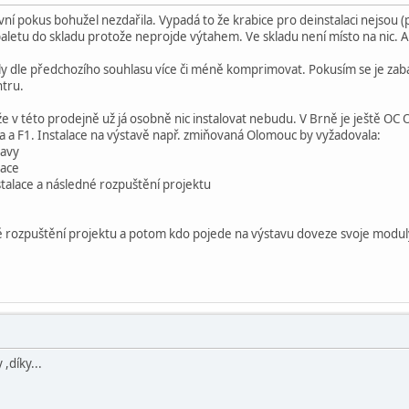
vní pokus bohužel nezdařila. Vypadá to že krabice pro deinstalaci nejsou (
etu do skladu protože neprojde výtahem. Ve skladu není místo na nic. A 
y dle předchozího souhlasu více či méně komprimovat. Pokusím se je zaba
tru.
e v této prodejně už já osobně nic instalovat nebudu. V Brně je ještě O
a F1. Instalace na výstavě např. zmiňovaná Olomouc by vyžadovala:
ravy
lace
talace a následné rozpuštění projektu
vně rozpuštění projektu a potom kdo pojede na výstavu doveze svoje modul
,díky...