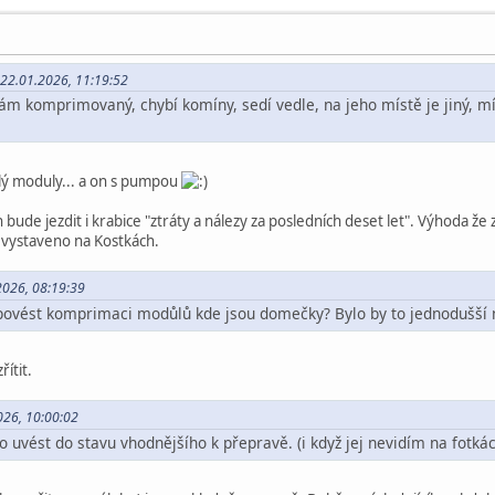
 22.01.2026, 11:19:52
m komprimovaný, chybí komíny, sedí vedle, na jeho místě je jiný, mí
elý moduly... a on s pumpou
bude jezdit i krabice "ztráty a nálezy za posledních deset let". Výhoda že 
 vystaveno na Kostkách.
.2026, 08:19:39
povést komprimaci modůlů kde jsou domečky? Bylo by to jednodušší 
ítit.
026, 10:00:02
 uvést do stavu vhodnějšího k přepravě. (i když jej nevidím na fotkác