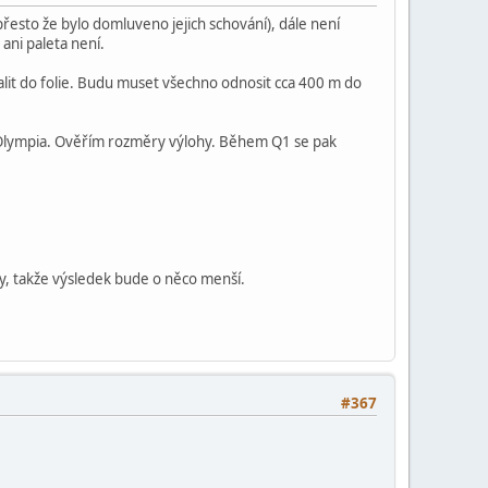
přesto že bylo domluveno jejich schování), dále není
ani paleta není.
lit do folie. Budu muset všechno odnosit cca 400 m do
C Olympia. Ověřím rozměry výlohy. Během Q1 se pak
y, takže výsledek bude o něco menší.
#367