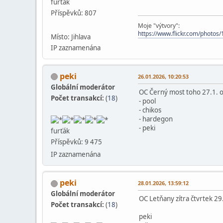
furťák
Příspěvků: 807
Moje "výtvory":
https://www.flickr.com/phot
Místo: Jihlava
IP zaznamenána
peki
26.01.2026, 10:20:53
Globální moderátor
OC Černý most toho 27.1. 
Počet transakcí:
(
18
)
- pool
- chikos
- hardegon
- peki
furťák
Příspěvků: 9 475
IP zaznamenána
peki
28.01.2026, 13:59:12
Globální moderátor
OC Letňany zítra čtvrtek 29
Počet transakcí:
(
18
)
peki