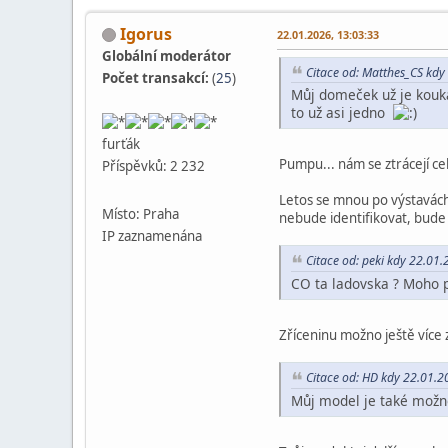
Igorus
22.01.2026, 13:03:33
Globální moderátor
Citace od: Matthes_CS kdy
Počet transakcí:
(
25
)
Můj domeček už je kouká
to už asi jedno
furťák
Pumpu... nám se ztrácejí c
Příspěvků: 2 232
Letos se mnou po výstavách 
Místo: Praha
nebude identifikovat, bude
IP zaznamenána
Citace od: peki kdy 22.01
CO ta ladovska ? Moho 
Zříceninu možno ještě více zř
Citace od: HD kdy 22.01.2
Můj model je také možno