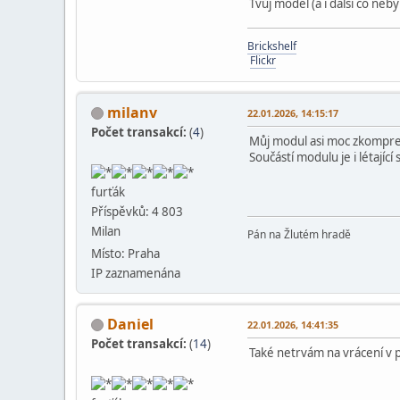
Tvůj model (a i další co n
Brickshelf
Flickr
milanv
22.01.2026, 14:15:17
Počet transakcí:
(
4
)
Můj modul asi moc zkompres
Součástí modulu je i létající 
furťák
Příspěvků: 4 803
Milan
Pán na Žlutém hradě
Místo: Praha
IP zaznamenána
Daniel
22.01.2026, 14:41:35
Počet transakcí:
(
14
)
Také netrvám na vrácení v 