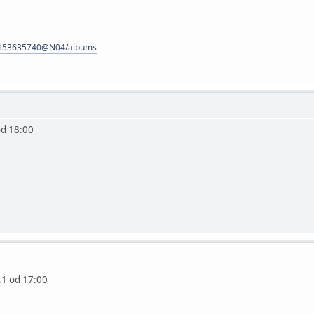
os/153635740@N04/albums
od 18:00
.1 od 17:00