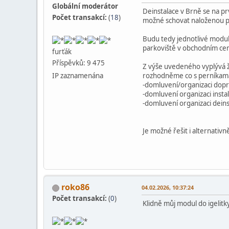
Globální moderátor
Deinstalace v Brně se na pr
Počet transakcí:
(
18
)
možné schovat naloženou pal
Budu tedy jednotlivé modul
parkoviště v obchodním cen
furťák
Příspěvků: 9 475
Z výše uvedeného vyplývá ž
IP zaznamenána
rozhodněme co s perníkama 
-domluvení/organizaci dop
-domluvení organizaci insta
-domluvení organizaci deins
Je možné řešit i alternati
roko86
04.02.2026, 10:37:24
Počet transakcí:
(
0
)
Klidně můj modul do igelitky 