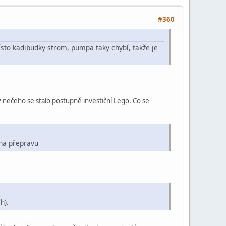
#360
sto kadibudky strom, pumpa taky chybí, takže je
z nečeho se stalo postupně investiční Lego. Co se
na přepravu
h).