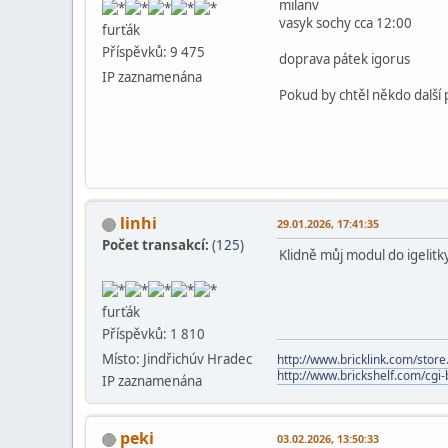
milanv
vasyk sochy cca 12:00
furťák
Příspěvků: 9 475
doprava pátek igorus
IP zaznamenána
Pokud by chtěl někdo další 
linhi
29.01.2026, 17:41:35
Počet transakcí:
(
125
)
Klidně můj modul do igelitky 
furťák
Příspěvků: 1 810
Místo: Jindřichúv Hradec
http://www.bricklink.com/store
http://www.brickshelf.com/cgi-b
IP zaznamenána
peki
03.02.2026, 13:50:33