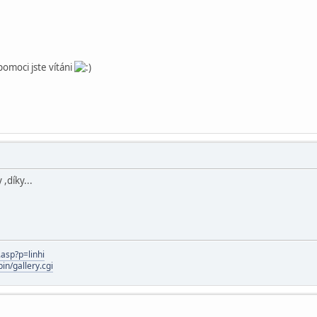
pomoci jste vítáni
,díky...
.asp?p=linhi
in/gallery.cgi