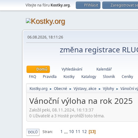
Vítejte na fóru
Kostky.org
.
Přihlásit
Zaregistrovat s
06.08.2026, 18:11:26
změna registrace RL
Domů
Vyhledávání
Kalendář
FAQ
Pravidla
Kostky
Katalogy
Slovník
Ceníky
Kostky.org
Obecné
Výstavy, akce
Výlohy
Vánoční v
►
►
►
►
Vánoční výloha na rok 2025
Založil peki, 08.11.2024, 16:13:37
0 Uživatelé a 3 Hosté prohlíží toto téma.
1
...
10
11
12
Stran
13
DOLŮ