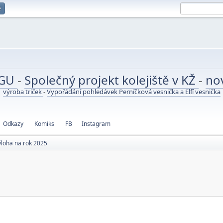
e
UGU
-
Společný projekt kolejiště v KŽ
-
no
výroba triček
-
Vypořádání pohledávek Perníčková vesnička a Elfí vesnička
Odkazy
Komiks
FB
Instagram
ýloha na rok 2025