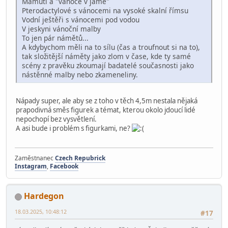
Mamutí a "vánoce v jámě"
Pterodactylové s vánocemi na vysoké skalní římsu
Vodní ještěři s vánocemi pod vodou
V jeskyni vánoční malby
To jen pár námětů...
A kdybychom měli na to sílu (čas a troufnout si na to),
tak složitější náměty jako zlom v čase, kde ty samé
scény z pravěku zkoumají badatelé současnosti jako
nástěnné malby nebo zkameneliny.
Nápady super, ale aby se z toho v těch 4,5m nestala nějaká
prapodivná směs figurek a témat, kterou okolo jdoucí lidé
nepochopí bez vysvětlení.
A asi bude i problém s figurkami, ne?
Zaměstnanec
Czech Repubrick
Instagram
,
Facebook
Hardegon
18.03.2025, 10:48:12
#17