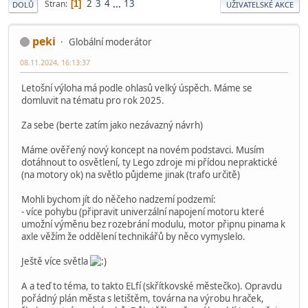
2
3
4
...
13
Stran
1
DOLŮ
UŽIVATELSKÉ AKCE
peki
Globální moderátor
08.11.2024, 16:13:37
Letošní výloha má podle ohlasů velký úspěch. Máme se
domluvit na tématu pro rok 2025.
Za sebe (berte zatím jako nezávazný návrh)
Máme ověřený nový koncept na novém podstavci. Musím
dotáhnout to osvětlení, ty Lego zdroje mi přídou nepraktické
(na motory ok) na světlo půjdeme jinak (trafo určitě)
Mohli bychom jít do něčeho nadzemí podzemí:
- více pohybu (připravit univerzální napojení motoru které
umožní výměnu bez rozebrání modulu, motor připnu pinama k
axle věžím že oddělení technikářů by něco vymyslelo.
Ještě více světla
A a teď to téma, to takto ELfí (skřítkovské městečko). Opravdu
pořádný plán města s letištěm, továrna na výrobu hraček,