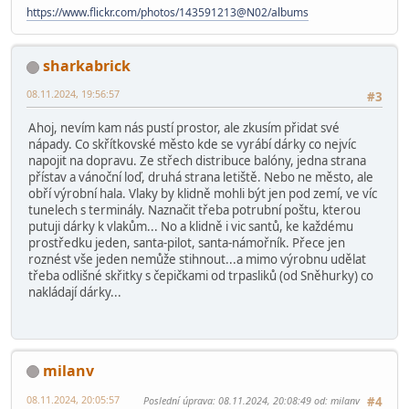
https://www.flickr.com/photos/143591213@N02/albums
sharkabrick
08.11.2024, 19:56:57
#3
Ahoj, nevím kam nás pustí prostor, ale zkusím přidat své
nápady. Co skřítkovské město kde se vyrábí dárky co nejvíc
napojit na dopravu. Ze střech distribuce balóny, jedna strana
přístav a vánoční loď, druhá strana letiště. Nebo ne město, ale
obří výrobní hala. Vlaky by klidně mohli být jen pod zemí, ve víc
tunelech s terminály. Naznačit třeba potrubní poštu, kterou
putuji dárky k vlakům... No a klidně i vic santů, ke každému
prostředku jeden, santa-pilot, santa-námořník. Přece jen
roznést vše jeden nemůže stihnout...a mimo výrobnu udělat
třeba odlišné skřitky s čepičkami od trpasliků (od Sněhurky) co
nakládají dárky...
milanv
08.11.2024, 20:05:57
Poslední úprava
: 08.11.2024, 20:08:49 od: milanv
#4