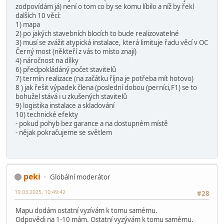
zodpovídám já) není o tom co by se komu líbilo a níž by řekl
dalších 10 věcí:
1) mapa
2) po jakých stavebních blocích to bude realizovatelné
3) musí se zvážit atypická instalace, která limituje řadu věcí v OC
Černý most (někteří z vás to místo znají)
4) náročnost na dílky
6) předpokládáný počet stavitelů
7) termín realizace (na začátku října je potřeba mít hotovo)
8 ) jak řešit výpadek člena (poslední dobou (perníci,F1) se to
bohužel stává i u zkušených stavitelů
9) logistika instalace a skladování
10) technické efekty
- pokud pohyb bez garance a na dostupném místě
- nějak pokračujeme se světlem
peki
Globální moderátor
19.03.2025, 10:49:42
#28
Mapu dodám ostatní vyzívám k tomu samému.
Odpovědi na 1-10 mám. Ostatní vyzývám k tomu samému.