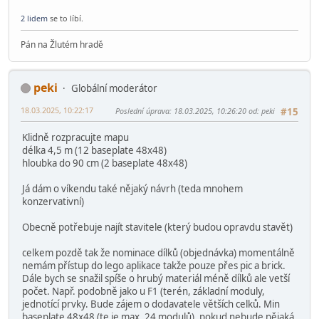
2 lidem
se to líbí.
Pán na Žlutém hradě
peki
Globální moderátor
18.03.2025, 10:22:17
Poslední úprava
: 18.03.2025, 10:26:20 od: peki
#15
Klidně rozpracujte mapu
délka 4,5 m (12 baseplate 48x48)
hloubka do 90 cm (2 baseplate 48x48)
Já dám o víkendu také nějaký návrh (teda mnohem
konzervativní)
Obecně potřebuje najít stavitele (který budou opravdu stavět)
celkem pozdě tak že nominace dílků (objednávka) momentálně
nemám přístup do lego aplikace takže pouze přes pic a brick.
Dále bych se snažil spíše o hrubý materiál méně dílků ale vetší
počet. Např. podobně jako u F1 (terén, základní moduly,
jednotící prvky. Bude zájem o dodavatele větších celků. Min
baseplate 48x48 (te je max. 24 modulů), pokud nebude nějaká