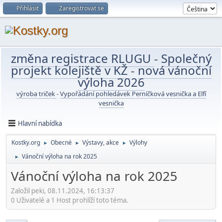
Přihlásit
Zaregistrovat se
změna registrace RLUGU
-
Společný
projekt kolejiště v KŽ
-
nová vánoční
výloha 2026
výroba triček
-
Vypořádání pohledávek Perníčková vesnička a Elfí
vesnička
Hlavní nabídka
Kostky.org
Obecné
Výstavy, akce
Výlohy
►
►
►
Vánoční výloha na rok 2025
►
Vánoční výloha na rok 2025
Založil peki, 08.11.2024, 16:13:37
0 Uživatelé a 1 Host prohlíží toto téma.