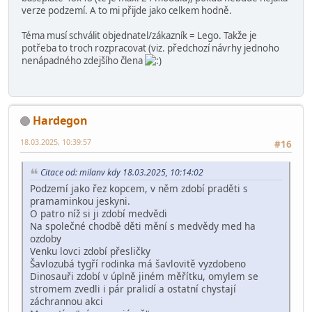
verze podzemí. A to mi přijde jako celkem hodně.
Téma musí schválit objednatel/zákazník = Lego. Takže je
potřeba to troch rozpracovat (viz. předchozí návrhy jednoho
nenápadného zdejšího člena
Hardegon
18.03.2025, 10:39:57
#16
Citace od: milanv kdy 18.03.2025, 10:14:02
Podzemí jako řez kopcem, v něm zdobí praděti s
pramaminkou jeskyni.
O patro níž si ji zdobí medvědi
Na společné chodbě děti mění s medvědy med ha
ozdoby
Venku lovci zdobí přesličky
Šavlozubá tygří rodinka má šavlovitě vyzdobeno
Dinosauři zdobí v úplně jiném měřítku, omylem se
stromem zvedli i pár pralidí a ostatní chystají
záchrannou akci