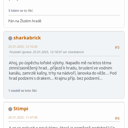
3 lidem
se to líbí.
Pán na Žlutém hradě
sharkabrick
25.01.2025, 12:16:20
#5
Poslední úprava
: 25.01.2025, 12:18:07 od: sharkabrick
Ahoj, po úspěchu loňské výlohy. Napadlo mě na letos téma
zimní/zasněžený hrad...příjezd k hradu, bruslení ve vodnim
kanálu, zamrzlé kašny, trhy na nádvoří, lanovka do věže... Pod
hrad podzemi s drakem... Krajinu příp. bez podzemí...
1 osobě
se toto líbí.
Stimpi
26.01.2025, 11:47:00
#6