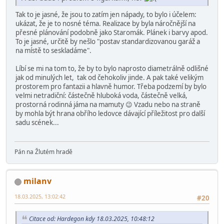
Tak to je jasné, že jsou to zatím jen nápady, to bylo i účelem:
ukázat, že je to nosné téma. Realizace by byla náročnější na
přesné plánování podobně jako Staromák. Plánek i barvy apod.
To je jasné, určitě by nešlo "postav standardizovanou garáž a
na místě to seskladáme".
Líbí se mi na tom to, že by to bylo naprosto diametrálně odlišné
jak od minulých let, tak od čehokoliv jinde. A pak také velikým
prostorem pro fantazii a hlavně humor. Třeba podzemí by bylo
velmi netradiční: částečně hluboká voda, částečně velká,
prostorná rodinná jáma na mamuty 😉 Vzadu nebo na straně
by mohla být hrana obřího ledovce dávající příležitost pro další
sadu scének...
Pán na Žlutém hradě
milanv
18.03.2025, 13:02:42
#20
Citace od: Hardegon kdy 18.03.2025, 10:48:12