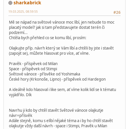
sharkabrick
19.03.2025, 08:59:55
#26
Mě se nápad na světové vánoce moc líbí, jen nebude to moc
placatý model? jak si tam představujete dostat terén či
podzemí...
Chtěla bych přehled co se komu líbí, prosím:
Olajkujte příp. návrh který se Vám líbí a chtěli by jste i stavět
(zapojit se), můžete hlasovat pro více, ať víme.
Pravěk - příspěvek od Milan
Space - příspěvek od Stimpi
Světové vánoce - přísvěke od Yoshimaka
České hory (Krkonoše, Lipno) - příspěvek od Hardegon
A ideálně kdo hlasoval i like sem, ať víme kolik lidí se k tématu
vyjádřilo. Dík
Navrhu ji kdo by chtěl stavět Světové vánoce olajkutje
návr=přísvěk
Adále stejně, komu s elíbí nějaké téma a i by ho chtěl stavět
olajkutje vždy další návrh - space i Stimpi, Pravěk u Milan