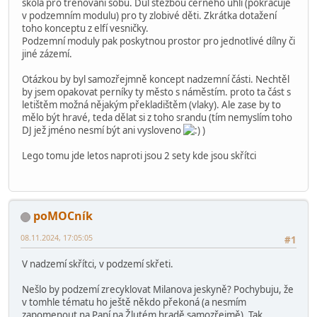
škola pro trénování sobů. Důl stěžbou černého uhlí (pokračuje
v podzemním modulu) pro ty zlobivé děti. Zkrátka dotažení
toho konceptu z elfí vesničky.
Podzemní moduly pak poskytnou prostor pro jednotlivé dílny či
jiné zázemí.
Otázkou by byl samozřejmně koncept nadzemní části. Nechtěl
by jsem opakovat perníky ty město s náměstím. proto ta část s
letištěm možná nějakým překladištěm (vlaky). Ale zase by to
mělo být hravé, teda dělat si z toho srandu (tím nemyslím toho
DJ jež jméno nesmí být ani vysloveno
)
Lego tomu jde letos naproti jsou 2 sety kde jsou skřítci
poMOCník
08.11.2024, 17:05:05
#1
V nadzemí skřítci, v podzemí skřeti.
Nešlo by podzemí zrecyklovat Milanova jeskyně? Pochybuju, že
v tomhle tématu ho ještě někdo překoná (a nesmím
zapomenout na Paní na Žlutém hradě samozřejmě). Tak