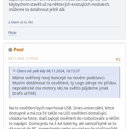
kdybychom stavěli už na některých existujících modulech,
můžeme to dotáhnout ještě dál.
2 lidem
se to líbí.
Flickr
Pool
08.11.2024, 17:29:29
#2
Citace od: peki kdy 08.11.2024, 16:13:37
Máme ověřený nový koncept na novém podstavci.
Musím dotáhnout to osvětlení, ty Lego zdroje mi přídou
nepraktické (na motory ok) na světlo půjdeme jinak
(trafo určitě)
Na to osvětlení bych navrhoval USB. Dnes univerzální, lehce
dostupné a má cca 5V takže na LED osvětlení dostačující.
Ukázka na fotce, stačí zapojit osvětlení do rozbočovače a něčím
to napájet. Doma jedu na 3 AA baterky, ale samozřejmě se to
dá narvat do PC, powerbanky nebo na výstavy by stačil pořídit