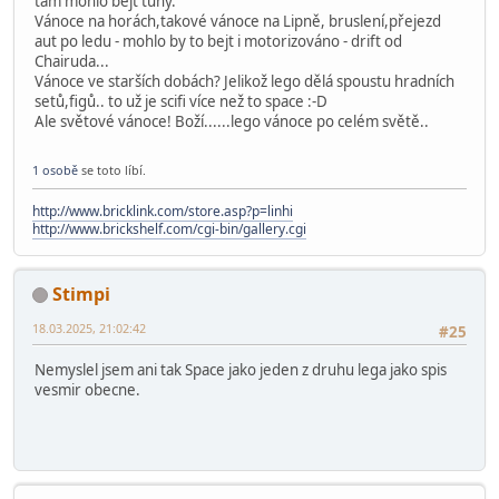
tam mohlo bejt tuny.
Vánoce na horách,takové vánoce na Lipně, bruslení,přejezd
aut po ledu - mohlo by to bejt i motorizováno - drift od
Chairuda...
Vánoce ve starších dobách? Jelikož lego dělá spoustu hradních
setů,figů.. to už je scifi více než to space :-D
Ale světové vánoce! Boží......lego vánoce po celém světě..
1 osobě
se toto líbí.
http://www.bricklink.com/store.asp?p=linhi
http://www.brickshelf.com/cgi-bin/gallery.cgi
Stimpi
18.03.2025, 21:02:42
#25
Nemyslel jsem ani tak Space jako jeden z druhu lega jako spis
vesmir obecne.