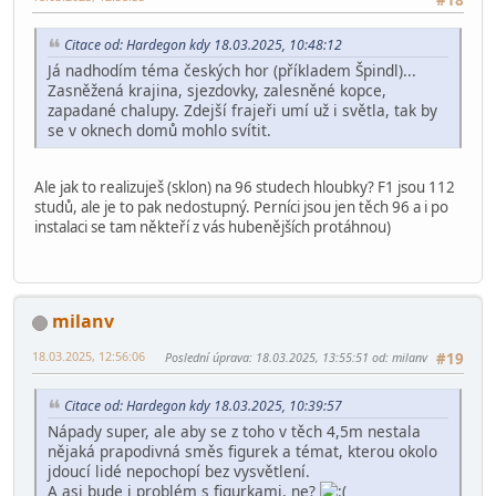
Citace od: Hardegon kdy 18.03.2025, 10:48:12
Já nadhodím téma českých hor (příkladem Špindl)...
Zasněžená krajina, sjezdovky, zalesněné kopce,
zapadané chalupy. Zdejší frajeři umí už i světla, tak by
se v oknech domů mohlo svítit.
Ale jak to realizuješ (sklon) na 96 studech hloubky? F1 jsou 112
studů, ale je to pak nedostupný. Perníci jsou jen těch 96 a i po
instalaci se tam někteří z vás hubenějších protáhnou)
milanv
18.03.2025, 12:56:06
Poslední úprava
: 18.03.2025, 13:55:51 od: milanv
#19
Citace od: Hardegon kdy 18.03.2025, 10:39:57
Nápady super, ale aby se z toho v těch 4,5m nestala
nějaká prapodivná směs figurek a témat, kterou okolo
jdoucí lidé nepochopí bez vysvětlení.
A asi bude i problém s figurkami, ne?