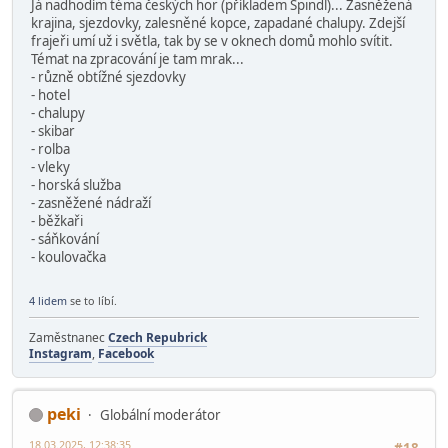
Já nadhodím téma českých hor (příkladem Špindl)... Zasněžená
krajina, sjezdovky, zalesněné kopce, zapadané chalupy. Zdejší
frajeři umí už i světla, tak by se v oknech domů mohlo svítit.
Témat na zpracování je tam mrak...
- různě obtížné sjezdovky
- hotel
- chalupy
- skibar
- rolba
- vleky
- horská služba
- zasněžené nádraží
- běžkaři
- sáňkování
- koulovačka
4 lidem
se to líbí.
Zaměstnanec
Czech Repubrick
Instagram
,
Facebook
peki
Globální moderátor
18.03.2025, 12:38:35
#18