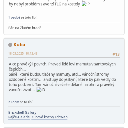
by nebyl problém s averzí TLG na kostely
1 osobě
se toto líbí.
Pán na Žlutém hradě
Kuba
18.03.2025, 10:12:48
#13
A co pravěký i povrch. Praveci lidé loví mamuta v santovskych
čepicích...
Sáně, které budou tlačeny mamuty, atd... vánoční stromy
ozdobené kostmi... a vstupy do jeskyní, které by pak vedly do
toho podzemí. Tam vánoční večeře dělané na ohni a pravěký
vánoční život...
2 lidem
se to líbí.
Brickshelf Gallery
Rajče-Galerie
,
Kubové kostky FcbWeb