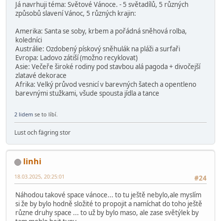
Já navrhuji téma: Světové Vánoce. - 5 světadílů, 5 různých
způsobů slavení Vánoc, 5 různých krajin:
Amerika: Santa se soby, krbem a pořádná sněhová rolba,
koledníci
Austrálie: Ozdobený pískový sněhulák na pláži a surfaři
Evropa: Ladovo zátiší (možno recyklovat)
Asie: Večeře široké rodiny pod stavbou alá pagoda + divočejší
zlatavé dekorace
Afrika: Velký průvod vesnicí v barevných šatech a opentleno
barevnými stužkami, všude spousta jídla a tance
2 lidem
se to líbí.
Lust och fägring stor
linhi
18.03.2025, 20:25:01
#24
Náhodou takové space vánoce... to tu ještě nebylo,ale myslím
si že by bylo hodně složité to propojit a namíchat do toho ještě
různe druhy space ... to už by bylo maso, ale zase světýlek by