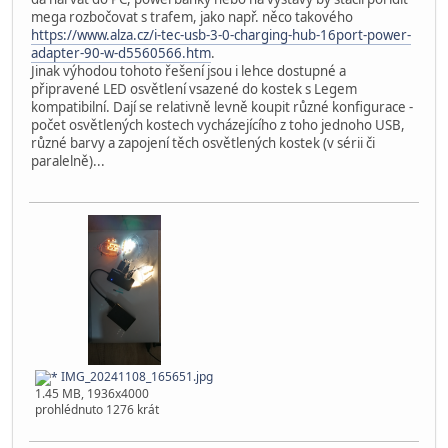
mega rozbočovat s trafem, jako např. něco takového
https://www.alza.cz/i-tec-usb-3-0-charging-hub-16port-power-
adapter-90-w-d5560566.htm
.
Jinak výhodou tohoto řešení jsou i lehce dostupné a
připravené LED osvětlení vsazené do kostek s Legem
kompatibilní. Dají se relativně levně koupit různé konfigurace -
počet osvětlených kostech vycházejícího z toho jednoho USB,
různé barvy a zapojení těch osvětlených kostek (v sérii či
paralelně)...
IMG_20241108_165651.jpg
1.45 MB, 1936x4000
prohlédnuto 1276 krát