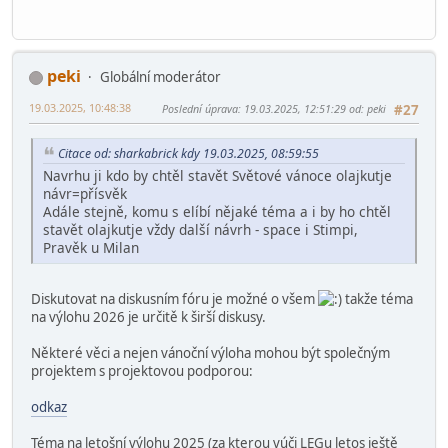
peki
Globální moderátor
19.03.2025, 10:48:38
Poslední úprava
: 19.03.2025, 12:51:29 od: peki
#27
Citace od: sharkabrick kdy 19.03.2025, 08:59:55
Navrhu ji kdo by chtěl stavět Světové vánoce olajkutje
návr=přísvěk
Adále stejně, komu s elíbí nějaké téma a i by ho chtěl
stavět olajkutje vždy další návrh - space i Stimpi,
Pravěk u Milan
Diskutovat na diskusním fóru je možné o všem
takže téma
na výlohu 2026 je určitě k širší diskusy.
Některé věci a nejen vánoční výloha mohou být společným
projektem s projektovou podporou:
odkaz
Téma na letošní výlohu 2025 (za kterou vúči LEGu letos ještě