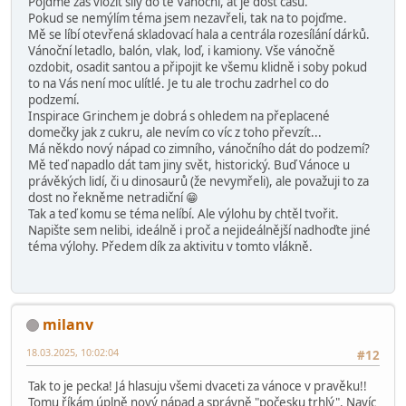
Pojďme zas vložit síly do té Vánoční, ať je dost času.
Pokud se nemýlím téma jsem nezavřeli, tak na to pojďme.
Mě se líbí otevřená skladovací hala a centrála rozesílání dárků.
Vánoční letadlo, balón, vlak, loď, i kamiony. Vše vánočně
ozdobit, osadit santou a připojit ke všemu klidně i soby pokud
to na Vás není moc ulítlé. Je tu ale trochu zadrhel co do
podzemí.
Inspirace Grinchem je dobrá s ohledem na přeplacené
domečky jak z cukru, ale nevím co víc z toho převzít...
Má někdo nový nápad co zimního, vánočního dát do podzemí?
Mě teď napadlo dát tam jiny svět, historický. Buď Vánoce u
právěkých lidí, či u dinosaurů (že nevymřeli), ale považuji to za
dost no řekněme netradiční 😁
Tak a teď komu se téma nelíbí. Ale výlohu by chtěl tvořit.
Napište sem nelibi, ideálně i proč a nejideálnější nadhoďte jiné
téma výlohy. Předem dík za aktivitu v tomto vlákně.
milanv
18.03.2025, 10:02:04
#12
Tak to je pecka! Já hlasuju všemi dvaceti za vánoce v pravěku!!
Tomu říkám úplně nový nápad a správně "počesku trhlý". Navíc