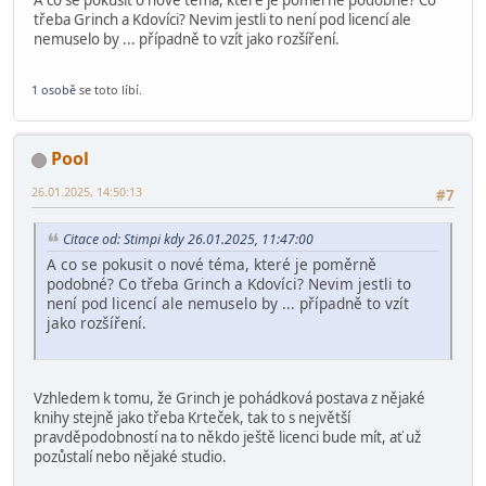
A co se pokusit o nové téma, které je poměrně podobné? Co
třeba Grinch a Kdovíci? Nevim jestli to není pod licencí ale
nemuselo by ... případně to vzít jako rozšíření.
1 osobě
se toto líbí.
Pool
26.01.2025, 14:50:13
#7
Citace od: Stimpi kdy 26.01.2025, 11:47:00
A co se pokusit o nové téma, které je poměrně
podobné? Co třeba Grinch a Kdovíci? Nevim jestli to
není pod licencí ale nemuselo by ... případně to vzít
jako rozšíření.
Vzhledem k tomu, že Grinch je pohádková postava z nějaké
knihy stejně jako třeba Krteček, tak to s největší
pravděpodobností na to někdo ještě licenci bude mít, ať už
pozůstalí nebo nějaké studio.