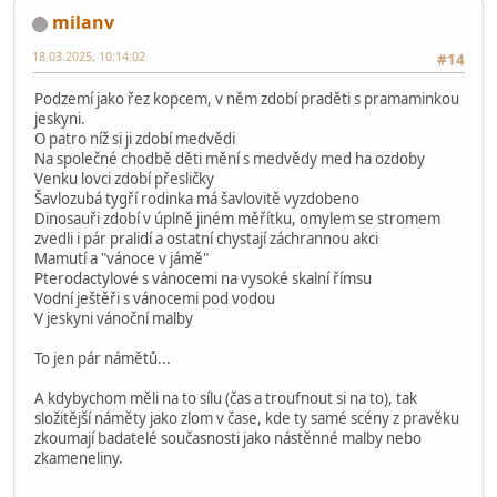
milanv
18.03.2025, 10:14:02
#14
Podzemí jako řez kopcem, v něm zdobí praděti s pramaminkou
jeskyni.
O patro níž si ji zdobí medvědi
Na společné chodbě děti mění s medvědy med ha ozdoby
Venku lovci zdobí přesličky
Šavlozubá tygří rodinka má šavlovitě vyzdobeno
Dinosauři zdobí v úplně jiném měřítku, omylem se stromem
zvedli i pár pralidí a ostatní chystají záchrannou akci
Mamutí a "vánoce v jámě"
Pterodactylové s vánocemi na vysoké skalní římsu
Vodní ještěři s vánocemi pod vodou
V jeskyni vánoční malby
To jen pár námětů...
A kdybychom měli na to sílu (čas a troufnout si na to), tak
složitější náměty jako zlom v čase, kde ty samé scény z pravěku
zkoumají badatelé současnosti jako nástěnné malby nebo
zkameneliny.