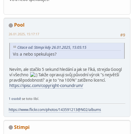
Pool
26.01.2025, 15:17:17
#9
Citace od: Stimpi kdy 26.01.2025, 15:05:15
Vis a nebo spekulujes?
Nevím, ale stačilo 5 sekund hledání a jak se říká, strejda Googl
ví všechno
Takže opravuji svůj původní výrok "s největší
pravděpodobností" a je to "na 100%" zatíženo licencí.
https://ipisc.com/copyright-conundrum/
1 osobě
se toto líbí.
https://www.flickr.com/photos/143591213@N02/albums
Stimpi