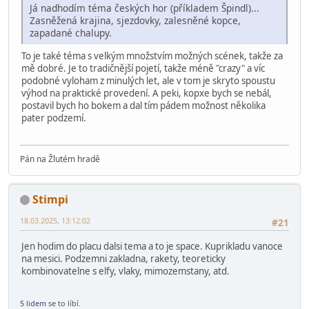
Já nadhodím téma českých hor (příkladem Špindl)...
Zasněžená krajina, sjezdovky, zalesněné kopce,
zapadané chalupy.
To je také téma s velkým množstvím možných scének, takže za
mě dobré. Je to tradičnější pojetí, takže méně "crazy" a víc
podobné vyloham z minulých let, ale v tom je skryto spoustu
výhod na praktické provedení. A peki, kopxe bych se nebál,
postavil bych ho bokem a dal tím pádem možnost několika
pater podzemí.
Pán na Žlutém hradě
Stimpi
18.03.2025, 13:12:02
#21
Jen hodim do placu dalsi tema a to je space. Kuprikladu vanoce
na mesici. Podzemni zakladna, rakety, teoreticky
kombinovatelne s elfy, vlaky, mimozemstany, atd.
5 lidem
se to líbí.