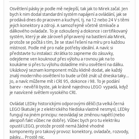
Osvětlení pásky je podle mě nejlepší, tak jak to Mirek začal. Jen
bych k nim dodal standardní systém napájení a ovládání, jak se
prodává dnes do pracoven a kuchyní, tj. na 12 nebo 24 V s těmi
jejich konektory a zdroji. A samozřejmě včetně stmívače a
dálkového ovladače. To je ozkoušený a dokonce i certifikovaný
systém, který je ale zároveň připravený na bastlení ala Mirek,
protože se počítá s tím, že se staví řešení na míru pro každou
místnost. Podle mě pro naše potřeby ideální. A navíc si
představte tu instalaci: zkrátka to zapneme do zásuvky,
odejdeme ven kouknout přes výlohu a rovnou jak na to
koukáme si přes tu výlohu doladíme míru osvětlení na dálku.
Ukázkový seznam komponent můžu klidně dodat, ale každý
znalý moderního osvětlení to bude určitě znát už dneska taky...
Jo, a navíc můžeme mít i CRI 95, dokonce i 98. To je podání
barev - nevěřili byste, jak krásně najednou LEGO vypadá, když
je nasvícené světlem vysokého CRI.
Ovládat LEDky historickými odporovými děliči (ta velká černá
LEGO škatule) je z elektrického hlediska vlastně nesmysl, LEDky
fungují na jiném principu: neovládají se změnou napětí (nebo
alespoň fakt vůbec ne dobře). Vůbec bych pro tu elektriku
opustil LEGO, protože prostě nemá žádné vhodné
komponenty pro takový provoz: konektory, ovladače, rozvody,
pásky... Prostě nic.