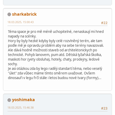
sharkabrick
18.03.2025, 15:00:43
#22
Téma space je pro mě méně uchopitelné, nenaskaují mi hned
napady na scénky.
Hory by byly hezké kdyby byly celé rozvlněný terén, ale tam
podle mě je opravdu problém aby na sebe terény navazovali.
Ale dává hodně možnosti staveb od architektonickych po
technické. Pohyb lanovem, pum atd. Dětská lyžařská školka,
maskoti hor (yety obsluha), hotely, chaty, prodejny, ledové
sochy.
Je asi otázkou zda by lego raději standartí téma, nebo veselý
"úlet" zda vůbec máme tímto směrem uvažovat. Ovšem
dinosauři v legu frčí stále i letos budou nové tvary (formy)...
yoshimaka
18.03.2025, 15:46:38
#23