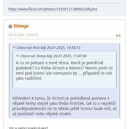
https://www.flickr.com/photos/143591213@N02/albums
Stimpi
26.01.2025, 15:05:15
#8
Citace od: Pool kdy 26.01.2025, 14:50:13
Citace od: Stimpi kdy 26.01.2025, 11:47:00
A co se pokusit o nové téma, které je poměrně
podobné? Co třeba Grinch a Kdovíci? Nevim jestli to
není pod licencí ale nemuselo by ... případně to vzít
jako rozšíření.
Vzhledem k tomu, že Grinch je pohádková postava z
nějaké knihy stejně jako třeba Krteček, tak to s největší
pravděpodobností na to někdo ještě licenci bude mít, ať
už pozůstalí nebo nějaké studio.
Vis a nebo spekulujes?