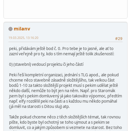
milanv
19.03.2025, 13:16:20
#29
peki, přidávám ještě bod č. 0. Pro tebe je to jasné, ale ať to
zazní veřejně pro ty, kdo s tím nemají ještě tolik zkušeností:
0) (stavební) vedoucí projektu či jeho částí
Peki řeší kompletní organizaci, jednání s TLG apod., ale pokud
chceme něco stavebně zásadně složitějšího, tak velkou část
bodů 1-10 za takto složitější projekt musí s pekim udělat ještě
někdo další, nemůže to být jen na něm. Např. pro Staromák
jsem byl s pekim domluvený já jako takováto výpomoc, předtím
např. elfy rozdělil peki na části a s každou mu někdo pomáhal
(já měl na starosti s Ditou sluj) atp.
Takže pokud chceme něco z těch složitějších témat, tak rovnou
pište, kdo byste byl ochotný se toho ujmout a s pekim se
domluvit, co a jakým způsobem si vezmete na starost. Bez toho