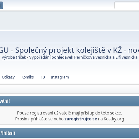
e
UGU
-
Společný projekt kolejiště v KŽ
-
no
výroba triček
-
Vypořádání pohledávek Perníčková vesnička a Elfí vesnička
Odkazy
Komiks
FB
Instagram
vání!
Pouze registrovaní uživatelé mají přístup do této sekce.
Prosím, přihlašte se nebo
zaregistrujte se
na Kostky.org
řihlásit