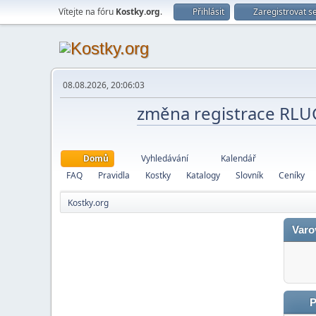
Vítejte na fóru
Kostky.org
.
Přihlásit
Zaregistrovat s
08.08.2026, 20:06:03
změna registrace RL
Domů
Vyhledávání
Kalendář
FAQ
Pravidla
Kostky
Katalogy
Slovník
Ceníky
Kostky.org
Varo
P