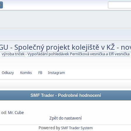
e
UGU
-
Společný projekt kolejiště v KŽ
-
no
výroba triček
-
Vypořádání pohledávek Perníčková vesnička a Elfí vesnička
Odkazy
Komiks
FB
Instagram
SMF Trader - Podrobné hodnocení
 od:
Mr. Cube
Zpět do nastavení
Powered by
SMF Trader System