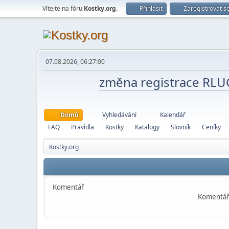
Vítejte na fóru
Kostky.org
.
Přihlásit
Zaregistrovat s
07.08.2026, 06:27:00
změna registrace RL
Domů
Vyhledávání
Kalendář
FAQ
Pravidla
Kostky
Katalogy
Slovník
Ceníky
Kostky.org
Komentář
Komentář