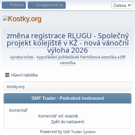
Přihlásit
Zaregistrovat se
změna registrace RLUGU
-
Společný
projekt kolejiště v KŽ
-
nová vánoční
výloha 2026
výroba triček
-
Vypořádání pohledávek Perníčková vesnička a Elfí
vesnička
Hlavní nabídka
Kostky.org
SMF Trader - Podrobné hodnocení
Komentář
Komentář od:
otaznik
Zpět do nastavení
Powered by
SMF Trader System