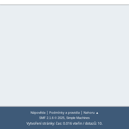
|
|
Nápověda
Podmínky a pravidla
Nahoru ▲
,
SMF 2.1.6 © 2025
Simple Machines
Vytvoření stránky: čas: 0.016 vteřin / dotazů: 10.