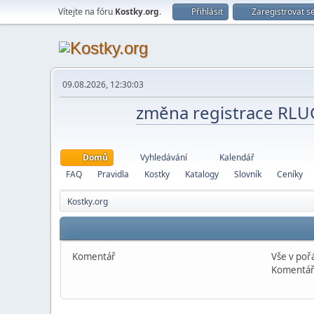
Vítejte na fóru
Kostky.org
.
Přihlásit
Zaregistrovat s
09.08.2026, 12:30:03
změna registrace RL
Domů
Vyhledávání
Kalendář
FAQ
Pravidla
Kostky
Katalogy
Slovník
Ceníky
Kostky.org
Komentář
Vše v pořá
Komentář