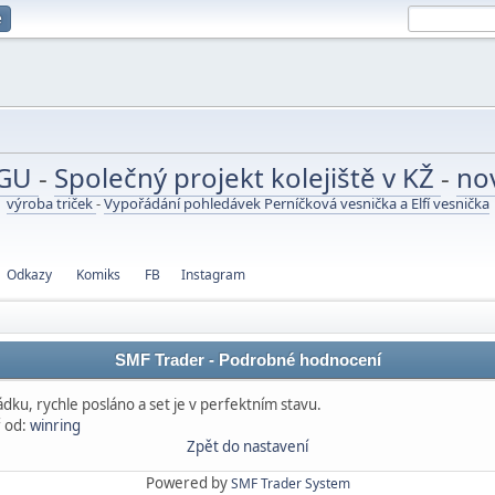
e
UGU
-
Společný projekt kolejiště v KŽ
-
no
výroba triček
-
Vypořádání pohledávek Perníčková vesnička a Elfí vesnička
Odkazy
Komiks
FB
Instagram
SMF Trader - Podrobné hodnocení
dku, rychle posláno a set je v perfektním stavu.
 od:
winring
Zpět do nastavení
Powered by
SMF Trader System