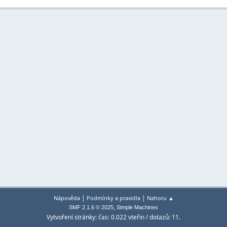
|
|
Nápověda
Podmínky a pravidla
Nahoru ▲
,
SMF 2.1.6 © 2025
Simple Machines
Vytvoření stránky: čas: 0.022 vteřin / dotazů: 11.