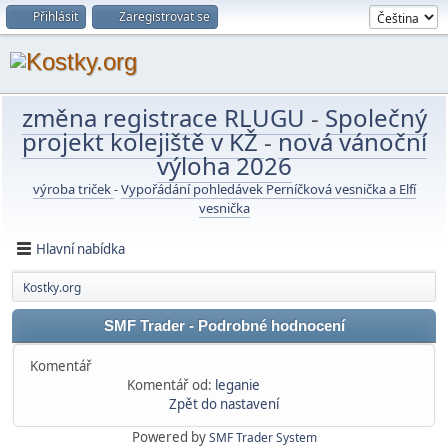
Přihlásit
Zaregistrovat se
změna registrace RLUGU
-
Společný
projekt kolejiště v KŽ
-
nová vánoční
výloha 2026
výroba triček
-
Vypořádání pohledávek Perníčková vesnička a Elfí
vesnička
Hlavní nabídka
Kostky.org
SMF Trader - Podrobné hodnocení
Komentář
Komentář od:
leganie
Zpět do nastavení
Powered by
SMF Trader System